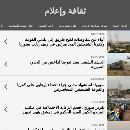
ثقافة وإعلام
الأخبار العامة
معًا في مواجهة الإرهاب
علوم وتكنولوجيا
أخبار الشيعة
أخبار العتبات المقدسة
الأخ
04/07/2018
أنباء عن مفاوضات لفتح طريق إلى بلدتي الفوعة
وكفريا الشيعيتين المحاصرتين في ريف إدلب بسوريا
06/06/2018
الحشد الشعبي يصد تعرضا لداعش من الحدود
السورية
03/06/2018
سوريا: استشهاد مدني جراء اعتداء إرهابي على كفريا
والفوعة الشيعيتين المحاصرتين
16/05/2018
تقرير صوري: قسم الرعاية الاجتماعية في مكتب
المرجع الكبير السيد الحكيم في دمشق ينهي تجهيز
السلة الغذائية الرمضانية وتوزيعها على العوائل
المهجرة والفقيرة من اتباع أهل البيت عليهم السلام
15/05/2018
في المحافظات والمدن السورية