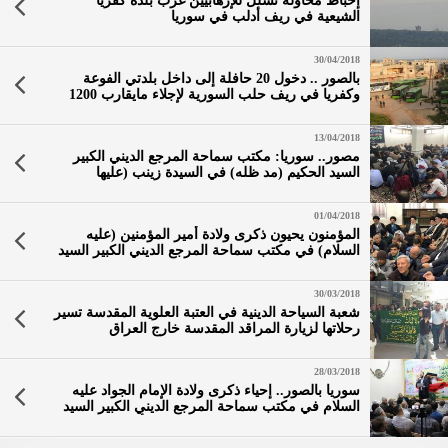
إحباط محاولة تسلل للإرهابيين غرب بلدة كفريا
الشيعية في ريف أدلب في سوريا
30/04/2018
بالصور .. دخول 20 حافلة إلى داخل بلدتي الفوعة
وكفريا في ريف حلب السورية لإجلاء مايقارب 1200
شخص
13/04/2018
مصور.. سوريا: مكتب سماحة المرجع الديني الكبير
السيد الحكيم (مد ظله) في السيدة زينب (عليها
السلام) يحيي ذكرى شهادة الإمام موسى بن جعفر
(عليه السلام)
01/04/2018
المؤمنون يحيون ذكرى ولادة أمير المؤمنين (عليه
السلام) في مكتب سماحة المرجع الديني الكبير السيد
محمد سعيد الحكيم (مدّ ظله) في منطقة السيدة زينب
(عليها السلام) في سوريا
30/03/2018
شعبة السياحة الدينية في العتبة العلوية المقدسة تسير
رحلاتها لزيارة المراقد المقدسة خارج العراق
28/03/2018
سوريا بالصور.. إحياء ذكرى ولادة الإمام الجواد عليه
السلام في مكتب سماحة المرجع الديني الكبير السيد
محمد سعيد الحكيم مد ظله في حي الأمين بدمشق