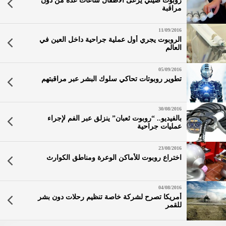
روبوت صيني يرعى الأطفال ساعات عدة من دون
مراقبة
11/09/2016
الروبوت يجري أول عملية جراحية داخل العين في
العالم
05/09/2016
تطوير روبوتات تحاكي سلوك البشر عبر مراقبتهم
30/08/2016
بالفيديو.. “روبوت ثعبان” ينزلق عبر الفم لإجراء
عمليات جراحية
23/08/2016
اختراع روبوت للأماكن الوعرة ومناطق الكوارث
04/08/2016
أمريكا تصرح لشركة خاصة تنظيم رحلات دون بشر
للقمر