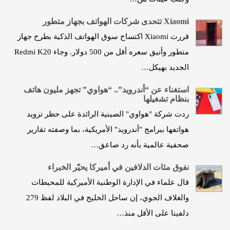
Xiаomi تتحدى شركات الهواتف بجهاز متطور
قررت Xiаomi اكتساح سوق الهواتف الذكية بطرح جهاز
متطور وأنيق سعره أقل من 500 دولار. وجاء Redmi K20
الجديد بهيكل…
استغناء عن “أندرويد”.. “هواوي” تجهز مليون هاتف
بنظام تشغيلها
ردت شركة "هواوي" الصينية الرائدة على حظر تزويد
هواتفها ببرامج "أندرويد" الأمريكية، بما وصفته تقارير
صحفية عالمية بأنه رد صاعق…
نفوق مئات الدلافين في أميركا يحيّر الخبراء
قال علماء في الإدارة الوطنية الأميركية للمحيطات
والغلاف الجوي، إن ساحل الخليج في البلاد لفظ 279
دلفينا على الأقل منذ…