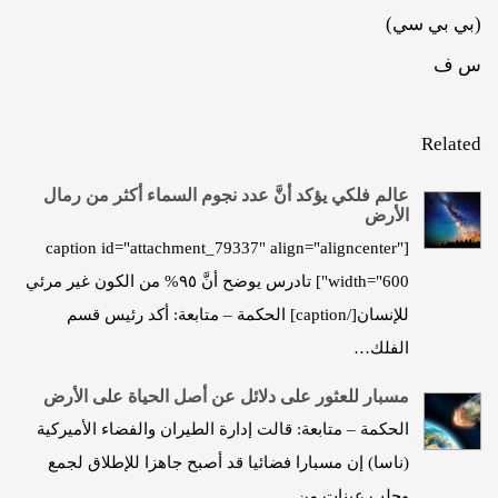
(بي بي سي)
س ف
Related
عالم فلكي يؤكد أنَّ عدد نجوم السماء أكثر من رمال
الأرض
[caption id="attachment_79337" align="aligncenter"
width="600"] تادرس يوضح أنَّ ٩٥% من الكون غير مرئي
للإنسان[/caption] الحكمة – متابعة: أكد رئيس قسم
الفلك…
مسبار للعثور على دلائل عن أصل الحياة على الأرض
الحكمة – متابعة: قالت إدارة الطيران والفضاء الأميركية
(ناسا) إن مسبارا فضائيا قد أصبح جاهزا للإطلاق لجمع
وجلب عينات من…