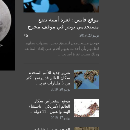
موقع فايس : ثغرة أمنية تضع
مستخدمي تويتر في موقف محرج
يونيو 23, 2019
لسيستاني
سماحة المرجع الكبير السيد
فوجئ مستخدمون لتطبيق تويتر، بتنبيهات تصلهم
الأمم
الحكيم يستقبل طلبة مدرسة نور
عل
لتعلمهم بأن أحد متابعيهم أقدم على إلغاء المتابعة،
اق
الحكمة للدراسات الحوزوية،…
وذلك بسبب ثغرة أصابت…
ديسمبر 14, 2019
تقرير جديد للأمم المتحدة :
سكان العالم قد يرتفع بأكثر
من 3 مليارات فرد…
يونيو 20, 2019
موقع استعراض سكان
العالم الأمريكي : باستثناء
الهند والصين.. 11 دولة…
يونيو 17, 2019
الصحة تصدر إرشادات