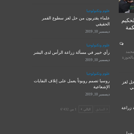
علوم وتكنولوجيا
علماء يقتربون من حل لغز سطوع القمر
لحكيم
الحقيقي
كمة
ديسمبر 10, 2019
المرجع الأ
علوم وتكنولوجيا
روسيا تصمم روبوتاً يعمل على
يستقبل 
محمد
إتلاف النفايات الإشعاعية
رأي خبير في مسألة زراعة الرأس لدى البشر
المت
بالحوزة
ديسمبر 10, 2019
ديسمبر 10, 2019
نوفمبر 
علوم وتكنولوجيا
روسيا تصمم روبوتاً يعمل على إتلاف النفايات
حل لغز
الإشعاعية
قي
ديسمبر 10, 2019
 زراعة
السابق
التالي
1 من 6٬432
 يعمل