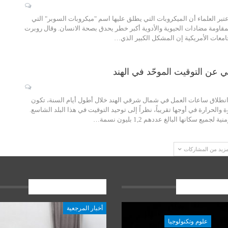
عتبر العلماء أن الميكروبات التي يطلق عليها اسم "ميكروبات السوبر" التي
مقاومة مضادات الحيوية والأدوية أكبر خطر يحدق بصحة الانسان. وقال روبرت
امعات الأمريكية إن المشكل الكبير الذي…
ي عن التوقيت الموحّد في الهند
ع انطلاق ساعات العمل في شمال شرقي الهند خلال أطول أيام السنة، تكون
لحرارة في أوجها تقريباً، نظراً إلى توحيد التوقيت في هذا البلد الشاسع.
ميع سكانها البالغ عددهم 1,2 بليون نسمة…
مزيد من المشاركات
ات الاخيرة
المشاركات الاخيرة
أخبار المرجعية
علوم وتكنولوجيا
علوم وتكنولوجيا