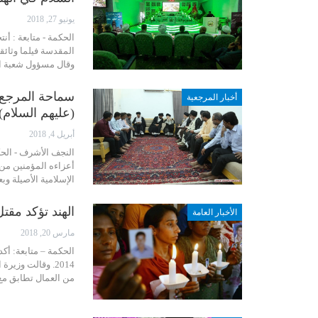
يونيو 27, 2018
الحكمة - متابعة : أ
المقدسة فيلما وثائقي
وقال مسؤول شعبة ا
سماحة المرجع ا
أخبار المرجعية
(عليهم السلام)
أبريل 4, 2018
النجف الأشرف - الحك
أعزاءه المؤمنين من 
الإسلامية الأصيلة و
الهند تؤكد مقتل 39 عاملا اختطفهم تنظيم “داعش” عام
الأخبار العامة
مارس 20, 2018
من العمال تطابق مع