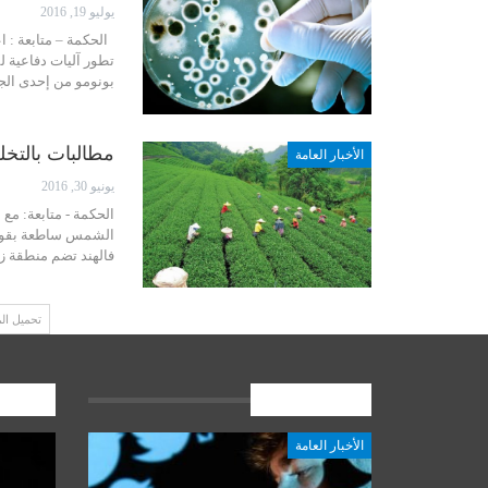
يوليو 19, 2016
الحكمة – متابعة : ا
تطور آليات دفاعية ل
بونومو من إحدى الج
مطالبات بالتخل
الأخبار العامة
يونيو 30, 2016
الحكمة - متابعة: م
الشمس ساطعة بقوة وا
فالهند تضم منطقة زمنية لج
تحميل ال
الأخبار العامة
المشارك
الأخبار العامة
أخبار المرجعية