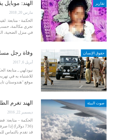
الهند: موبايل 
تقارير
مارس 20, 2018
تجري مكالمة، حسب س
في منزل الضحية، الم
وفاة رجل مسلم
حقوق الإنسان
أبريل 6, 2017
نيودلهي ـ متابعة ال
للاشتباه به في تهري
موقع "هندوستان تاي
الهند تغرم الط
صوت البيئة
ديسمبر 22, 2016
(736 دولارا) إذ
قد تقدم بالتماس لل