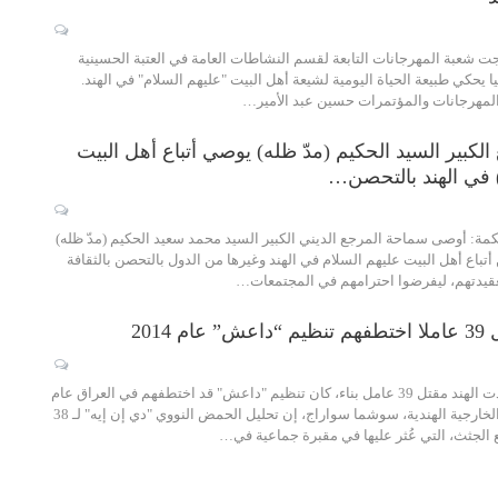
نتجت شعبة المهرجانات التابعة لقسم النشاطات العامة في العتبة الحسينية
ا يحكي طبيعة الحياة اليومية لشيعة أهل البيت "عليهم السلام" في الهند.
لمهرجانات والمؤتمرات حسين عبد الأمير…
لكبير السيد الحكيم (مدّ ظله) يوصي أتباع أهل البيت
 في الهند بالتحصن…
مة: أوصى سماحة المرجع الديني الكبير السيد محمد سعيد الحكيم (مدّ ظله)
أتباع أهل البيت عليهم السلام في الهند وغيرها من الدول بالتحصن بالثقافة
بعقيدتهم، ليفرضوا احترامهم في المجتمعات…
 2014
الحكمة – متابعة: أكدت الهند مقتل 39 عامل بناء، كان تنظيم "داعش" قد اختطفهم في العراق عام
2014. وقالت وزيرة الخارجية الهندية، سوشما سواراج، إن تحليل الحمض النووي "دي إن إيه" لـ 38
 الجثث، التي عُثر عليها في مقبرة جماعية في…