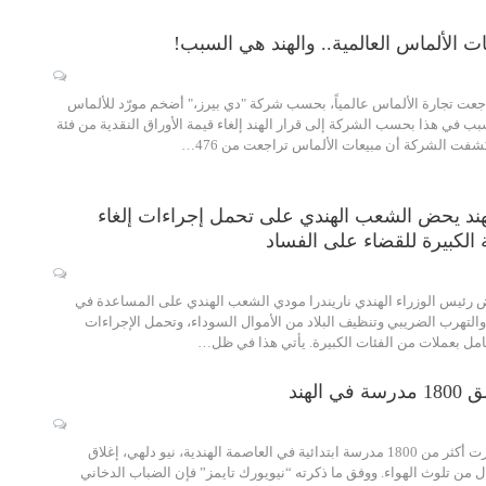
ت الألماس العالمية.. والهند هي السبب!
اجعت تجارة الألماس عالمياً، بحسب شركة "دي بيرز،" أضخم مورّد للألماس
سبب في هذا بحسب الشركة إلى قرار الهند إلغاء قيمة الأوراق النقدية من فئة
هند يحض الشعب الهندي على تحمل إجراءات إلغاء
ة الكبيرة للقضاء على الفساد
ض رئيس الوزراء الهندي ناريندرا مودي الشعب الهندي على المساعدة في
التهرب الضريبي وتنظيف البلاد من الأموال السوداء، وتحمل الإجراءات
لتعامل بعملات من الفئات الكبيرة. يأتي هذا في ظل…
 الهند
الحكمة – متابعة: قررت أكثر من 1800 مدرسة ابتدائية في العاصمة الهندية، نيو دلهي، إغلاق
ال من تلوث الهواء. ووفق ما ذكرته “نيويورك تايمز” فإن الضباب الدخاني