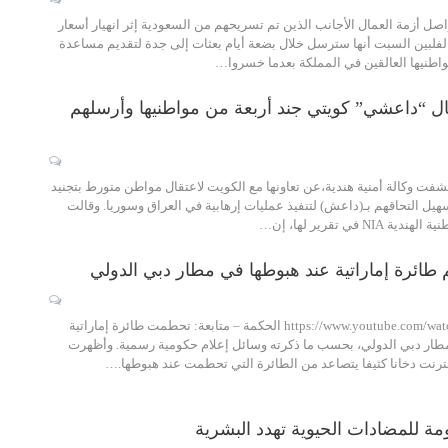
واصل أزمة العمال الأجانب الذين تم تسريحهم من السعودية إثر انهيار أسعار
لفلبين السبت أنها سترسل خلال بضعة أيام بعثات إلى جدة لتقديم مساعدة
واطنيها العالقين في المملكة بعدما خسروا…
قال “داعشي” كويتي جند أربعة من مواطنيها وأرسلهم
كشفت وكالة أمنية هندية،عن تعاونها مع الكويت لاعتقال مواطن متورط بتجنيد
هيل التحاقهم بـ(داعش) لتنفيذ عمليات إرهابية في العراق وسوريا. وقالت
NI في تقرير لها، إن…
م طائرة إماراتية عند هبوطها في مطار دبي الدولي
https://www.youtube.com/watch?v=epyc1w2Q-sg الحكمة – متابعة: تحطمت طائرة إماراتية
مطار دبي الدولي، بحسب ما ذكرته وسائل إعلام حكومية رسمية. وأظهرت
رنت دخانا كثيفا يتصاعد من الطائرة التي تحطمت عند هبوطها.…
ة للمضادات الحيوية تهدد البشرية