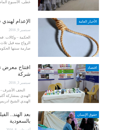
غطى، الأسبوع الماض
الإعدام لهندي
الأخبار العامة
سبتمبر 9, 2016
الحكمة – وكالات: قض
الزواج منه قبل ثلا
صارمة سنتها الحكوم
اقتصاد
شركة
سبتمبر 3, 2016
النجف الأشرف - ال
الهندي الشيخ ادريس
بعد الهند.. الف
حقوق الإنسان
بالسعودية
أغسطس 8, 2016