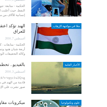
الحكمة – متابعة: تت
النفط، حيث أعلنت ا
إنسانية للآلاف من م
الهند تؤكد اعت
معًا في مواجهة الإرهاب
للعراق
أغسطس 7, 2016
الحكمة - متابعات : 
أربعة شبان هنود وتس
وكالة التحقيقات الوطنية الهندية A
بالفيديو.. تحط
الأخبار العامة
أغسطس 3, 2016
قادمة من الهند في 
صور نشرت على الإنت
ميكروبات مقاوم
علوم وتكنولوجيا