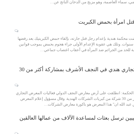
ي، سماء العاصمة، وهو مزيج من الدخان الناتج عن…
 قتل امرأة بحمض الكبريت
ت محكمة هندية بإعدام رجل قتل جارته، بإلقاء حمض الكبريتيك بعد رفضها
ث سنوات. وتلك هي عقوبة الإعدام الأولى جراء هجوم بحمض بموجب قوانين
ة للحد من الجرائم ضد المرأة في أعقاب اغتصاب جماعي…
افتتاح معرض تجاري هندي في النجف الأشرف بمشاركة أكثر من 30
حكمة: انطلقت على أرض معارض النجف الدولي فعاليات المعرض التجاري
الهندي بمشاركة أكثر من 30 شركة من كبريات الشركات الهندية. وقال مسؤول إعلام المعرض
 عبد الله ان" هذا المعرض هو باكورة معارض الشركات…
يليبين ترسل بعثات لمساعدة الآلاف من عمالها العالقين