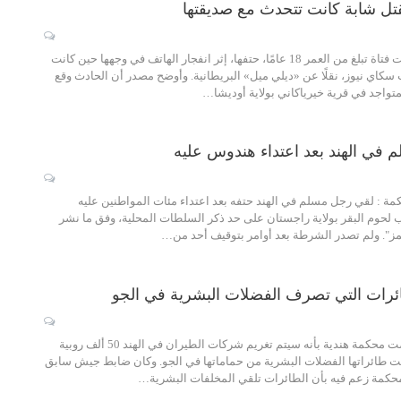
يقتل شابة كانت تتحدث مع صديقتها
الحكمة - متابعة: لقيت فتاة تبلغ من العمر 18 عامًا، حتفها، إثر انفجار الهاتف في وجهها حين كانت
كاي نيوز، نقلًا عن «ديلي ميل» البريطانية. وأوضح مصدر أن الحادث وقع
تواجد في قرية خيرياكاني بولاية أوديشا…
 في الهند بعد اعتداء هندوس عليه
حكمة : لقي رجل مسلم في الهند حتفه بعد اعتداء مئات المواطنين عليه
ب لحوم البقر بولاية راجستان على حد ذكر السلطات المحلية، وفق ما نشر
مز". ولم تصدر الشرطة بعد أوامر بتوقيف أحد من…
ائرات التي تصرف الفضلات البشرية في الجو
الحكمة – متابعة: قضت محكمة هندية بأنه سيتم تغريم شركات الطيران في الهند 50 ألف روبية
ا صرفت طائراتها الفضلات البشرية من حماماتها في الجو. وكان ضابط جيش سابق
محكمة زعم فيه بأن الطائرات تلقي المخلفات البشرية…