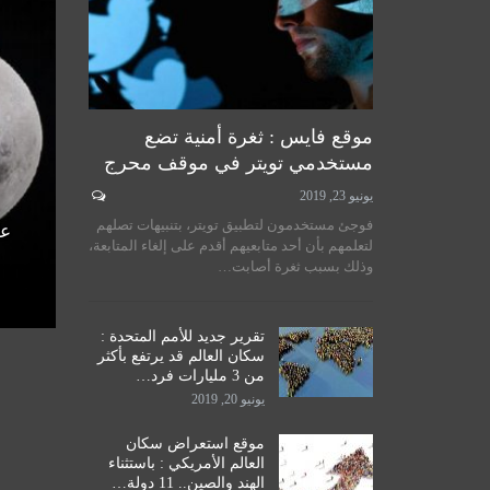
موقع فايس : ثغرة أمنية تضع
مستخدمي تويتر في موقف محرج
يونيو 23, 2019
لسيستاني
سماحة المرجع الكبير السيد
فوجئ مستخدمون لتطبيق تويتر، بتنبيهات تصلهم
الأمم
الحكيم يستقبل طلبة مدرسة نور
عل
لتعلمهم بأن أحد متابعيهم أقدم على إلغاء المتابعة،
اق
الحكمة للدراسات الحوزوية،…
وذلك بسبب ثغرة أصابت…
ديسمبر 14, 2019
تقرير جديد للأمم المتحدة :
سكان العالم قد يرتفع بأكثر
من 3 مليارات فرد…
يونيو 20, 2019
موقع استعراض سكان
العالم الأمريكي : باستثناء
الهند والصين.. 11 دولة…