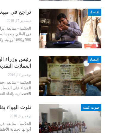
تراجع في مبيعا
اقتصاد
ديسمبر 17, 2016
الحكمة – متابعة: تر
في العالم. ويعود ال
500 و1000 روبية. وكشفت الشركة أن مبيعات الألماس تراجعت من 476…
رئيس وزراء ال
اقتصاد
العملات النقدي
نوفمبر 14, 2016
الحكمة – متابعة: ح
القضاء على الفساد و
الاقتصادية بإلغاء ا
تلوث الهواء يغلق 1800 مدرسة في
صوت البيئة
نوفمبر 6, 2016
أبوابها لحماية الأطف