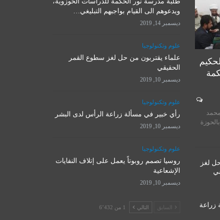
طلبة مدرسة نور الحكمة للدراسات الحوزوية،
ويدعوهم الى القيام بواجبهم التبليغي…
ديسمبر 14, 2019
علوم وتكنولوجيا
علماء يقتربون من حل لغز سطوع القمر
لحكيم
الحقيقي
كمة
ديسمبر 10, 2019
المرجع الأ
علوم وتكنولوجيا
روسيا تصمم روبوتاً يعمل على
يستقبل 
محمد
إتلاف النفايات الإشعاعية
رأي خبير في مسألة زراعة الرأس لدى البشر
المت
بالحوزة
ديسمبر 10, 2019
ديسمبر 10, 2019
نوفمبر 
علوم وتكنولوجيا
روسيا تصمم روبوتاً يعمل على إتلاف النفايات
حل لغز
الإشعاعية
قي
ديسمبر 10, 2019
 زراعة
السابق
التالي
1 من 6٬432