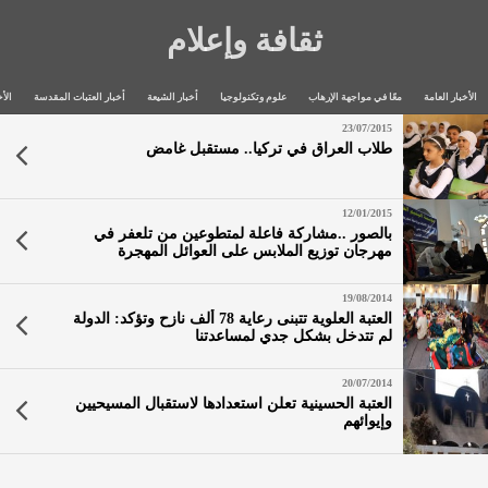
ثقافة وإعلام
الأخبار العامة
معًا في مواجهة الإرهاب
علوم وتكنولوجيا
أخبار الشيعة
أخبار العتبات المقدسة
الأخ
23/07/2015
طلاب العراق في تركيا.. مستقبل غامض
12/01/2015
بالصور ..مشاركة فاعلة لمتطوعين من تلعفر في
مهرجان توزيع الملابس على العوائل المهجرة
19/08/2014
العتبة العلوية تتبنى رعاية 78 ألف نازح وتؤكد: الدولة
لم تتدخل بشكل جدي لمساعدتنا
20/07/2014
العتبة الحسينية تعلن استعدادها لاستقبال المسيحيين
وإيوائهم