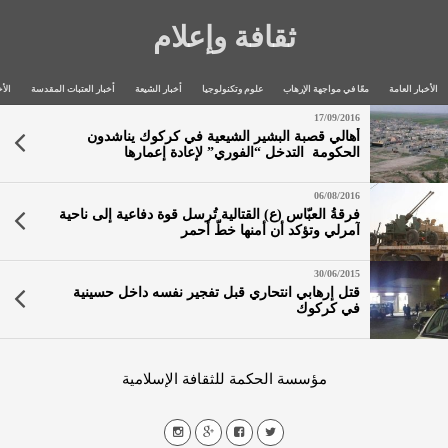
ثقافة وإعلام
الأخبار العامة
معًا في مواجهة الإرهاب
علوم وتكنولوجيا
أخبار الشيعة
أخبار العتبات المقدسة
الأخ
17/09/2016
أهالي قصبة البشير الشيعية في كركوك يناشدون
الحكومة التدخل “الفوري” لإعادة إعمارها
06/08/2016
فرقةُ العبّاس (ع) القتالية تُرسل قوة دفاعية إلى ناحية
آمرلي وتؤكد أن أمنها خطّ أحمر
30/06/2015
قتل إرهابي انتحاري قبل تفجير نفسه داخل حسينية
في كركوك
مؤسسة الحكمة للثقافة الإسلامية