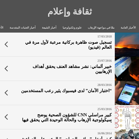
ثقافة وإعلام
الأخبار العامة
معًا في مواجهة الإرهاب
علوم وتكنولوجيا
أخبار الشيعة
أخبار العتبات المقدسة
الأخ
17/03/2018
تسجيل صوت ظاهرة بركانية مرعبة لأول مرة في
العالم (فيديو)
23/07/2016
خبير ألماني: نشر مشاهد العنف يحقق أهداف
الإرهابيين
28/03/2016
“اختبار الأمان” لدى فيسبوك يثير رعب المستخدمين
25/03/2016
كبير مراسلي CNN للشؤون الصحية يوضح
سيكولوجية الإرهاب والحالة الوحيدة التي يحقق فيها
أهدافه
16/06/2014