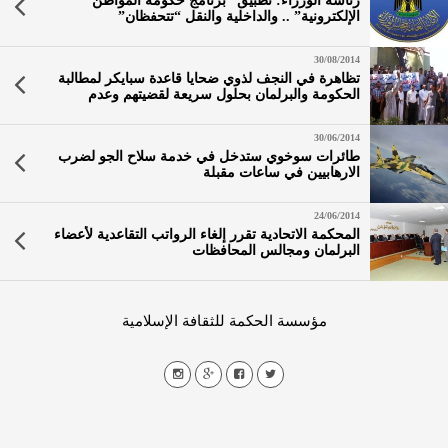
رئاسة الوزراء: تطبيق “برنامج حكومة المواطن
الإلكترونية” .. والداخلية والنقل “تتحفظان”
30/08/2014
تظاهرة في النجف لذوي ضحايا قاعدة سبايكر لمطالبة
الحكومة والبرلمان بحلول سريعة لقضيتهم وعدم
تسويفها
30/06/2014
طائرات سوخوي ستدخل في خدمة سلاح الجو لضرب
الارهابيين في ساعات مقبلة
24/06/2014
المحكمة الاتحادية تقرر إلغاء الرواتب التقاعدية لأعضاء
البرلمان ومجالس المحافظات
مؤسسة الحكمة للثقافة الإسلامية