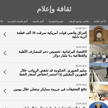
ثقافة وإعلام
الأخبار العامة
معًا في مواجهة الإرهاب
علوم وتكنولوجيا
أخبار الشيعة
أخبار العتبات المقدسة
الأخ
05/08/2015
العراق يقاضي قوات أمريكية سرقت 30 ألف قطعة
أثرية بابلية
10/05/2015
الاقتصاد البرلمانية: تخصيص دعم للمصارف الأهلية
والقطاعية بـ6 مليار دولار
10/04/2015
سليم الجبوري: الحكومة قد تخفض الرواتب خلال
الشهرين المقبلين إذا استمر انخفاض أسعار النفط
29/09/2014
نتائج التحقيقات في جريمة سبايكر ستعلن خلال يومين
22/09/2014