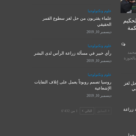
علوم وتكنولوجيا
علماء يقتربون من حل لغز سطوع القمر
لحكيم
الحقيقي
كمة
ديسمبر 10, 2019
المرجع الأ
علوم وتكنولوجيا
روسيا تصمم روبوتاً يعمل على
يستقبل 
محمد
إتلاف النفايات الإشعاعية
رأي خبير في مسألة زراعة الرأس لدى البشر
المت
بالحوزة
ديسمبر 10, 2019
ديسمبر 10, 2019
نوفمبر 
علوم وتكنولوجيا
روسيا تصمم روبوتاً يعمل على إتلاف النفايات
حل لغز
الإشعاعية
قي
ديسمبر 10, 2019
 زراعة
السابق
التالي
1 من 6٬432
 يعمل