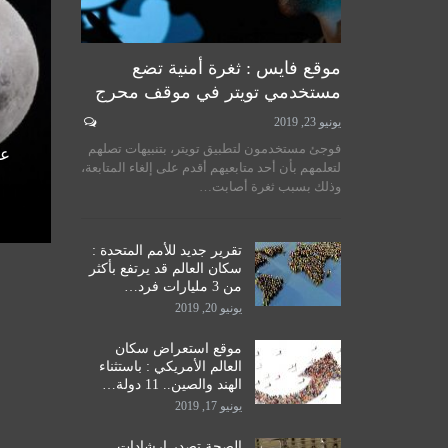
موقع فايس : ثغرة أمنية تضع
مستخدمي تويتر في موقف محرج
يونيو 23, 2019
لسيستاني
سماحة المرجع الكبير السيد
فوجئ مستخدمون لتطبيق تويتر، بتنبيهات تصلهم
الأمم
الحكيم يستقبل طلبة مدرسة نور
عل
لتعلمهم بأن أحد متابعيهم أقدم على إلغاء المتابعة،
اق
الحكمة للدراسات الحوزوية،…
وذلك بسبب ثغرة أصابت…
ديسمبر 14, 2019
تقرير جديد للأمم المتحدة :
سكان العالم قد يرتفع بأكثر
من 3 مليارات فرد…
يونيو 20, 2019
موقع استعراض سكان
العالم الأمريكي : باستثناء
الهند والصين.. 11 دولة…
يونيو 17, 2019
الصحة تصدر إرشادات