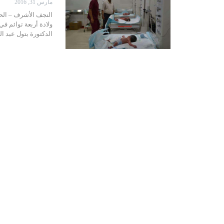
مارس 31, 2016
النجف الأشرف – الح
ولادة أربعة توائم ف
الدكتورة بتول عبد ال