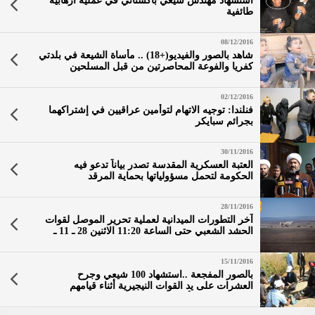
استشهاد مهندس شيعي باكستاني في عملية ارهابية
طائفية
08/12/2016
شاهد بالصور والفيديو(+18) .. مأساة الشيعة في بلدتي
كفريا والفوعة المحاصرتين من قبل المسلحين
التكفيريين في سوريا
02/12/2016
فنلندا: توجيه الاتهام لتوأمين عراقيين في إشتراكهما
بجرائم سبايكر
30/11/2016
العتبة العسكرية المقدسة تصدر بياناً تدعو فيه
الحكومة لتحمل مسؤولياتها بحماية المرقد
28/11/2016
آخر التطورات الميدانية لعملية تحرير الموصل لقوات
الحشد الشعبي حتى الساعة 11:20 الاثنين 28 ـ 11 ـ
2016
15/11/2016
بالصور المفجعة ..استشهاد 100 شيعي وجرح
العشرات على يد القوات النيجيرية أثناء قيامهم
بمسيرة زيارة الأربعين السلمية في مدينة كانو