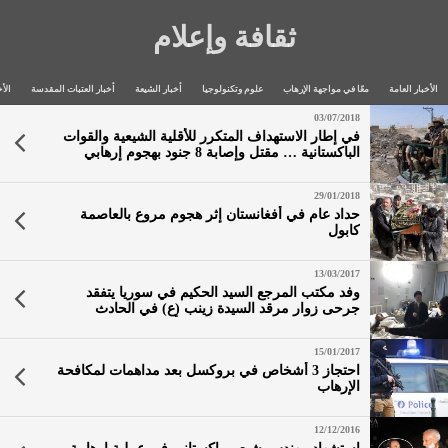
ثقافة وإعلام
الأخبار العامة
معًا في مواجهة الإرهاب
علوم وتكنولوجيا
أخبار الشيعة
أخبار العتبات المقدسة
الأخ
03/07/2018
في إطار الاستهداف المتكرر للأقلية الشيعية والقوات
الباكستانية … مقتل وإصابة 8 جنود بهجوم إرهابي
29/01/2018
حداد عام في أفغانستان إثر هجوم مروع بالعاصمة
كابول
13/03/2017
وفد مكتب المرجع السيد الحكيم في سوريا يتفقد
جرحى زوار مرقد السيدة زينب (ع) في الحادث
الإرهابي جنوبي دمشق ويواسي أسر الشهداء
15/01/2017
احتجاز 3 أشخاص في بروكسل بعد مداهمات لمكافحة
الإرهاب
12/12/2016