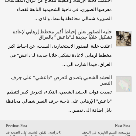
اختتمت لجنة الإرشاد والتعبئة للدفاع عن عراق المقدسات
معرضها الصوري، في ناحية الشحيمية التابعة لقضاء
الصويرة شمالي محافظة واسط، والذي…
خلية الصقور تعلن إحباط أﻛﺒﺮ ﻣﺨﻄﻂ إرﻫﺎﺑﻲ لإعادة
تشكيل خلايا جديدة لـ”داعش” بالعراق
اعلنت خلية الصقور الاستخبارية، السبت، عن احباط اﻛﺒﺮ
ﻣﺨﻄﻂ ارﻫﺎﺑﻲ لاعادة تشكيل خلايا جديدة لـ"داعش" في
العراق، فيما اشارت الى…
الحشد الشعبي يتصدى لتعرض “داعشي” على جرف
النصر
تصدت قوات الحشد الشعبي، الثلاثاء، لتعرض كبير لتنظيم
"داعش" الإرهابي على ناحية جرف النصر شمالي محافظة
بابل اضافة الى تدمير…
Previous Post
Next Post
مؤسسة اليتيم الخيرية في النجف
دراسة: القلق الشديد على الصحة قد