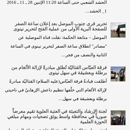
الحشد الشعبي حتى الساعة 11:20 الإثنين 28 ـ 11 ـ 2016
1_ الحشد…
تحرير قرى جنوب الموصل بعد إعلان ساعة الصفر
للصفحة البرية الأولى من عملية الفتح لتحرير نينوى
الموصل – متابعة الحكمة: نقلت قناة الموصلية عن
"مصادر" انطلاق ساعة الصفر لتحرير نينوى في الساعة
الثانية والنصف من فجر…
فرقة العبّاس القتاليّة تُطلق مبادرةً لإزالة الألغام من
برطلة وبعشيقة في سهل نينوى
أطلقت قيادةُ فرقة العبّاس(عليه السلام) القتاليّة مبادرةً
لإزالة الألغام التي خلّفها تنظيم داعش الإرهابيّ في ناحيتي
برطلة وبعشيقة في سهل…
لجنة الإرشاد والتعبئة في العتبة العلوية تقيم معرضاً
صورياً في محافظة واسط يوثق تضحيات ومهام مبلغي
الحوزة العلمية