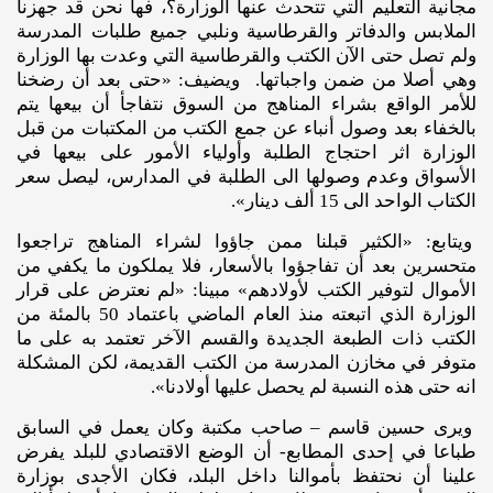
مجانية التعليم التي تتحدث عنها الوزارة؟، فها نحن قد جهزنا
الملابس والدفاتر والقرطاسية ونلبي جميع طلبات المدرسة
ولم تصل حتى الآن الكتب والقرطاسية التي وعدت بها الوزارة
وهي أصلا من ضمن واجباتها. ويضيف: «حتى بعد أن رضخنا
للأمر الواقع بشراء المناهج من السوق نتفاجأ أن بيعها يتم
بالخفاء بعد وصول أنباء عن جمع الكتب من المكتبات من قبل
الوزارة اثر احتجاج الطلبة وأولياء الأمور على بيعها في
الأسواق وعدم وصولها الى الطلبة في المدارس، ليصل سعر
الكتاب الواحد الى 15 ألف دينار».
ويتابع: «الكثير قبلنا ممن جاؤوا لشراء المناهج تراجعوا
متحسرين بعد أن تفاجؤوا بالأسعار، فلا يملكون ما يكفي من
الأموال لتوفير الكتب لأولادهم» مبينا: «لم نعترض على قرار
الوزارة الذي اتبعته منذ العام الماضي باعتماد 50 بالمئة من
الكتب ذات الطبعة الجديدة والقسم الآخر تعتمد به على ما
متوفر في مخازن المدرسة من الكتب القديمة، لكن المشكلة
انه حتى هذه النسبة لم يحصل عليها أولادنا».
ويرى حسين قاسم – صاحب مكتبة وكان يعمل في السابق
طباعا في إحدى المطابع- أن الوضع الاقتصادي للبلد يفرض
علينا أن نحتفظ بأموالنا داخل البلد، فكان الأجدى بوزارة