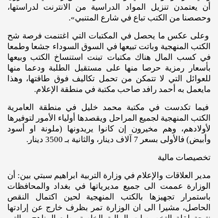
أن يعتمدن تنزيل المواد الدراسية من الانترنت لدراستها،
وحصصنا من الكتب تباع في شارع المتنبي».
وعلى عكس ما يحصل في المكتبات التي اغتنمت فرصة شح
الكتب المنهجية وباتت تبيعها في السوق السوداء جشعا وطمعا
في كسب المال هناك مكتبات تبنت استنساخ الكتب وبيعها
بأسعار رمزية حرصا منها على مستقبل الطلبة ودعما منها
للعوائل التي لا تتمكن من تحمل تكاليف فوق طاقتها، وهذا
مايعمل به أحمد رافد صاحب مكتبة في منطقة الإعلام.
فيما تكدست في مكتبة محمد خليل في منطقة العامرية
الكتب المنهجية لجميع المراحل ويقصدها أولياء الأمور لتوفيرها
لأولادهم، وهم مخيرون إن كانوا يريدونها (ملونة او أسود
وأبيض) فالأولى بسعر 7 آلاف دينار، والثانية بـ 3500 دينار.
تخصيصات مالية
مدير العلاقات والإعلام في وزارة التربية ابراهيم سبتي بين: أن
الوزارة عممت الى جميع مديرياتها في بغداد والمحافظات
باستمرار تجهيزها بالكتب المنهجية لحين اكتمال النقص
الحاصل، مشيرا الى ان الوزارة تمر بظرف خارج عن إرادتها