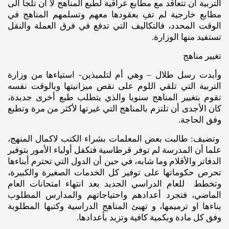
التربية أن تتعاقد مع مطابع عراقية لطبع المناهج لا أن تلجأ الى
مطابع خارجية لم تفِ بعقودها معهم وتسلمهم المناهج في
الوقت المحدد، فالتكاليف التي تدفع في فرق العملة والنقل
تستفيد منها الوزارة.
تغيير مناهج
وأبدت رسل طلال – وهي أم لتلميذين- استياءها من وزارة
التربية التي تلقي اللوم على نقص ميزانيتها وبالوقت نفسه
تقوم بتغيير المناهج سنويا والذي يتطلب طبع أخرى جديدة،
كان الأجدى أن تلتزم بالمناهج التي غيرتها لأكثر من مرة وتطبع
وفق الحاجة.
وتضيف: طالبت بعض المعلمات بشراء الكتب لاكمال المنهج،
علما أن المدرسة لم توفر قرطاسية فتكفل أولياء الأمور بتوفير
الدفاتر والأقلام وما شابه، في حين أن الدول التي تحترم أبناءها
تحرص حكوماتها على توفير كل الخدمات الصغيرة والكبيرة،
وتخطط للعام الدراسي الجديد بعد انتهاء امتحانات العام
الماضي، فتجرد أعدادهم واحتياجاتهم والمدارس المطلوب
بناءها او ترميمها، و تهيئ المناهج الدراسية وكتبها المطلوبة
وفق كل مادة وبكمية كافية وتزيد بأعدادها.