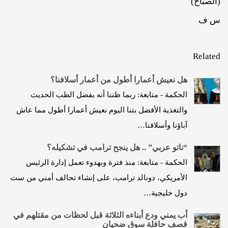
(الصباح)
س ف
Related
هل نعيش أعمارا أطول من أعمار أسلافنا؟
الحكمة - متابعة: ربما ظننا أنه بفضل الطب الحديث
والتغذية الأفضل بتنا اليوم نعيش أعمارا أطول مما عاش
آباؤنا وأسلافنا…
“ناتو عربي” .. هل ينجح ترامب في تشكيله؟
الحكمة - متابعة: منذ فترة وبهدوء تعمل إدارة الرئيس
الأمريكي، دونالد ترامب، على إنشاء تحالف أمني من ست
دول خليجية…
أب يمني ودع أبناءه الثلاثة قبل لحظات من مقتلهم في
قصف حافلة سوق ضحيان