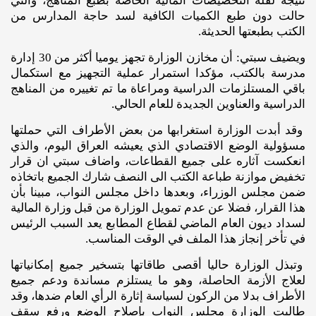
نتيجة لقلة التخصيصات المالية الخاصة بطبع المناهج، والتي
حالت دون طبع الكميات الكافية لسد حاجة المدارس من
الكتب بطبعتها الحديثة.
ويضيف سبتي: أن مخازن الوزارة تجهز يوميا أكثر من 30 إدارة
مدرسة بالكتب، مؤكدا استمرار عملية التجهيز مع استكمال
باقي المستلزمات الدراسية ومراعاة ما تم تغييره من المناهج
الدراسية والعناوين الجديدة للعام الحالي.
وقد أبدت الوزارة استغرابها من بعض الأطراف التي حملتها
مسؤولية الوضع الاقتصادي الذي يعيشه العراق اليوم، والذي
انعكست آثاره على جميع القطاعات، واضاف سبتي ان قرار
تخفيض موازنة طباعة الكتب الى النصف شارك الجميع باتخاذه
ضمن مجلس الوزراء، وبعدها داخل مجلس النواب، مبينا بأن
هذا القرار، فضلا عن عدم تمويل الوزارة من قبل وزارة المالية
لسداد ديون العام الماضي لقطاع المطابع يعد السبب الرئيس
في تأخر إنجاز هذا الملف في الوقت المناسب.
وتبذل الوزارة حاليا أقصى طاقاتها بتسخير جميع إمكانياتها
لعلاج الأزمة الحاصلة، وهو ما يستلزم مساندة ودعم جميع
الأطراف بدلا من الركون لسياسة إثارة الرأي العام ضدها، وقد
طالبت الوزارة مجلس النواب بإصلاح الوضع ورفع سقف