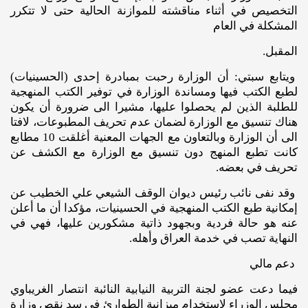
التخصيص في أثناء مناقشته للموازنة الحالية حتى لا تتكرر
المشكلة في العام
المقبل.
ويتابع سبتي: أن الوزارة رحبت بمبادرة إحدى (الحسينيات)
لطبع الكتب فيها ومساندة الوزارة في توفير الكتب المنهجية
للطلبة الذين لم يحصلوا عليها، مشيرا الى ضرورة أن يكون
هناك تنسيق مع الوزارة لضمان عدم تحريف المطبوعات، لافتا
الى أن الوزارة وبالتعاون مع الجهات المعنية أغلقت 10 مطابع
كانت تطبع المنهج دون تنسيق مع الوزارة مع الكشف عن
تحريف في بعضه.
وقد نفى نائب رئيس ديوان الوقف الشيعي علي الخطيب عن
إمكانية طبع الكتب المنهجية في الحسينيات، مؤكدا أن ما أعلن
عنه هو حالة فردية وبجهود ذاتية مشكورين عليها، فهي في
النهاية تصب في خدمة العراق وأهله.
دعم مالي
فيما دعت عضو لجنة التربية النيابية النائبة انتصار الغريباوي
مجلس الوزراء لاستخدام ميزانية الطوارئ في سد نقص وزارة