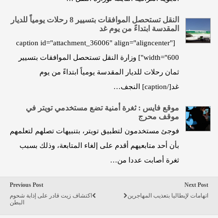
النقل تستحصل الموافقات بتسيير 8 رحلات يومياً للديار
المقدسة ابتداءً من يوم غد
[caption id="attachment_36006" align="aligncenter"
width="600"] وزارة النقل تستحصل الموافقات بتسيير
ثمان رحلات للديار المقدسة يومياً ابتداءً من يوم
غد[/caption] النجف…
موقع فايس : ثغرة أمنية تضع مستخدمي تويتر في
موقف محرج
فوجئ مستخدمون لتطبيق تويتر، بتنبيهات تصلهم لتعلمهم
بأن أحد متابعيهم أقدم على إلغاء المتابعة، وذلك بسبب
ثغرة أصابت عددا من…
Previous Post
Next Post
اتهامات لإيطاليا بتعذيب المهاجرين
اكتشاف زيت قادر على إذابة شحوم
البطن