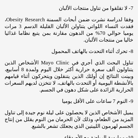
7- لا تقلقوا من تناول منتجات الألبان
وفقا لدراسة نشرت ضمن أبحاث السمنة Obesity Research،
فقدت النساء اللواتي يتناولن الألبان القليلة الدسم 3 مرات
يوميا حوالي 70% من الدهون مقارنة بمن يتبع نظاما غذائيا
خاليا من منتجات الألبان.
8- تحرك أثناء التحدث بالهاتف المحمول
تناول البحث الذي أجري في Mayo Clinic الأشخاص الذين
يتناولون ألف سعرة حرارية أكثر خلال اليوم ولمدة 8 أسابيع،
وبينت النتائج إن أولئك الذين يتنقلون ويتحركون أثناء قيامهم
بالأنشطة اليومية أو التحدث بالهاتف، لا تتخزن لديهم السعرات
الحرارية الزائدة على شكل دهون في الجسم.
9- النوم 7 ساعات على الأقل يوميا
يميل الأشخاص الذين لا يحصلون على ليلة نوم جيدة إلى تناول
المزيد من الطعام، وذلك لأن الحرمان من النوم يقلل من إنتاج
الجسم لهرمون الليبتين الذي يجعلك تشعر بالشبع.
10- ممارسة الرياضة مع الأصدقاء