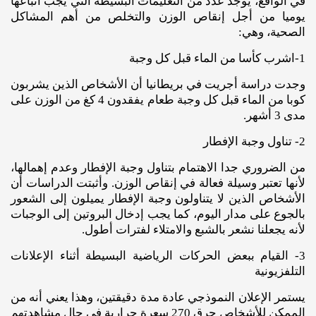
في الواقع، يوجد عدد من التعليمات البسيطة التي يجب اتباعها
يوميا من أجل إنقاص الوزن والتخلص من أهم المشاكل
الصحية، وهي:
1-اشرب كأسا من الماء قبل كل وجبة
وجدت دراسة أجريت في بريطانيا أن الأشخاص الذين يشربون
كوبا من الماء قبل كل وجبة طعام يفقدون 4 كغ من الوزن على
مدى 3 أشهر.
2- تناول وجبة الإفطار
من الضروري جدا الاهتمام بتناول وجبة الإفطار وعدم إهمالها،
لأنها تعتبر وسيلة فعالة في إنقاص الوزن. وأثبتت الدراسات أن
الأشخاص الذين لا يتناولون وجبة الإفطار يميلون إلى الشعور
بالجوع على مدار اليوم، كما يجب إدخال البروتين إلى الوجبات
لأنه يجعلنا نشعر بالشبع والامتلاء لفترات أطول.
3- القيام ببعض الحركات الرياضية البسيطة أثناء الإعلانات
التلفزيونية
يستمر الإعلان النموذجي عادة مدة دقيقتين، وهذا يعني أنه من
الممكن للأشخاص حرق 270 سعرة حرارية في حال مشاهدتهم