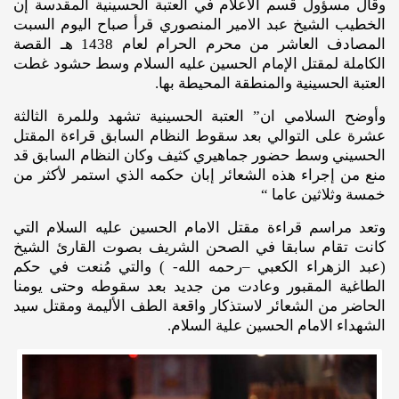
وقال مسؤول قسم الاعلام في العتبة الحسينية المقدسة إن
الخطيب الشيخ عبد الامير المنصوري قرأ صباح اليوم السبت
المصادف العاشر من محرم الحرام لعام 1438 هـ القصة
الكاملة لمقتل الإمام الحسين عليه السلام وسط حشود غطت
العتبة الحسينية والمنطقة المحيطة بها.
وأوضح السلامي ان” العتبة الحسينية تشهد وللمرة الثالثة
عشرة على التوالي بعد سقوط النظام السابق قراءة المقتل
الحسيني وسط حضور جماهيري كثيف وكان النظام السابق قد
منع من إجراء هذه الشعائر إبان حكمه الذي استمر لأكثر من
خمسة وثلاثين عاما “
وتعد مراسم قراءة مقتل الامام الحسين عليه السلام التي
كانت تقام سابقا في الصحن الشريف بصوت القارئ الشيخ
(عبد الزهراء الكعبي –رحمه الله- ) والتي مُنعت في حكم
الطاغية المقبور وعادت من جديد بعد سقوطه وحتى يومنا
الحاضر من الشعائر لاستذكار واقعة الطف الأليمة ومقتل سيد
الشهداء الامام الحسين علية السلام.