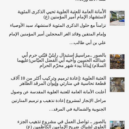
الأمانة العامة للعتبة العلوية تحيي الذكرى المئوية
لاستشهاد الإمام أمير المؤمنين (ع)
تزامناً مع حلول الذكرى المئوية لاستشهاد سيد الأوصياء
وإمام المتقين وقائد الغر المحجلين أمير المؤمنين الإمام
علي بن أبي طالب…
بالصور ..مراسيمُ استبدال رايتَيْ قبّتي حرم أبي
عبدالله الحسين وأخيه أبي الفضل العبّاس(عليهما
السلام) إيذاناً ببدء شهر محرّم الحرام
العتبة العلوية :إعادة ترميم وتركيب أكثر من 10 آلاف
قطعة نحاسية في منارتي وإيوان المرقد الطاهر
أعلنت الأمانة العامة للعتبة العلوية المقدسة عن وصول
مراحل الإنجاز لمشروع إعادة تذهيب و ترميم المنارتين
الجنوبية والشمالية في المرقد…
بالصور .. تواصل العمل في مشروع تذهيب الجزء
العلوي لشباك ضريح الإمامين الكاظمين (ع)