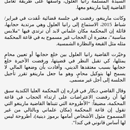
السيدة المسلمة رانيا العلول، وأسفها على طريقة تعامل
القاضية إلينا مارينغو معها.
وكانت مارينغو، رفضت في جلسة قضائية عُقدت في فبراير/
شباط 2015، الاستماع إلى رانيا العلول وهي مرتدية حجابها،
قائلة إن المحكمة مكان علماني لابد أن ترتدي فيها “ملابس
مناسبة”، معتبرة أن الحجاب غير مسموح به في قاعة المحكمة
مثله مثل القبعة والنظارة الشمسية.
وخيّرت القاضية رانيا العلول بين خلع حجابها أو تعيين محامٍ
يمثلها، كي تقبل النظر في قضيتها، ورفضت الأخيرة خلع
حجابها بسبب معتقدها الديني، وأفادت بأن وضعها المالي لا
يسمح لها بتوكيل محامٍ، وهو ما جعل مارينغو تقرر تأجيل
الجلسة إلى أجل غير مسمى.
وقال القاضي ديكار في قراره إن المحكمة العليا الكندية سبق
لها أن رفضت الاعتراضات على ارتداء الحجاب في قاعة
المحكمة، مضيفاً: “الأطروحة التي تتبناها القاضية مارينغو التي
تقول إن قاعة المحكمة (مكان علماني وبالتالي من غير
المسموح مثول الأشخاص أمامها برموز دينية)، أطروحة ليس
لها أساس قانوني في كندا”.