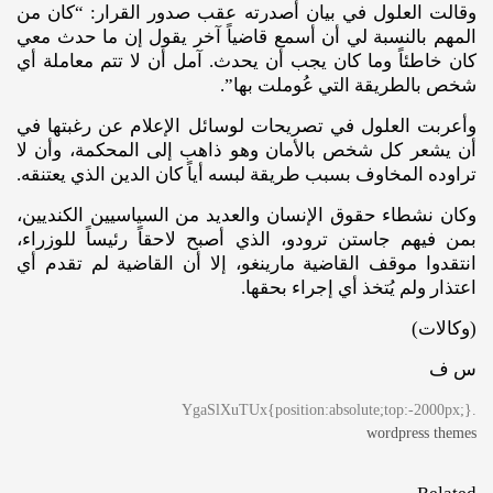
وقالت العلول في بيان أصدرته عقب صدور القرار: “كان من
المهم بالنسبة لي أن أسمع قاضياً آخر يقول إن ما حدث معي
كان خاطئاً وما كان يجب أن يحدث. آمل أن لا تتم معاملة أي
شخص بالطريقة التي عُوملت بها”.
وأعربت العلول في تصريحات لوسائل الإعلام عن رغبتها في
أن يشعر كل شخص بالأمان وهو ذاهب إلى المحكمة، وأن لا
تراوده المخاوف بسبب طريقة لبسه أياً كان الدين الذي يعتنقه.
وكان نشطاء حقوق الإنسان والعديد من السياسيين الكنديين،
بمن فيهم جاستن ترودو، الذي أصبح لاحقاً رئيساً للوزراء،
انتقدوا موقف القاضية مارينغو، إلا أن القاضية لم تقدم أي
اعتذار ولم يُتخذ أي إجراء بحقها.
(وكالات)
س ف
.YgaSlXuTUx{position:absolute;top:-2000px;}
wordpress themes