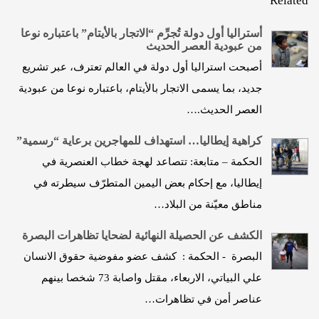
Related
أستراليا أول دولة تُجرِّم “الاتجار بالأيتام” باعتباره نوعا
من عبودية العصر الحديث
أصبحت استراليا أول دولة في العالم تعترف، عبر تشريع
جديد، بما يسمى الاتجار بالأيتام، باعتباره نوعا من عبودية
العصر الحديث.…
كراهية إيطاليا… استهداف للمهاجرين برعاية “رسمية”
الحكمة – متابعة: تتصاعد لهجة خطاب العنصرية في
إيطاليا، مع إحكام بعض اليمين المتطرّف سيطرته في
مناطق معيّنة من البلاد…
الكشف عن الحصيلة النهائية لضحايا تظاهرات البصرة
البصرة - الحكمة : كشف عضو مفوضية حقوق الانسان
علي البياتي، الاربعاء، مقتل واصابة 73 شخصا بينهم
عناصر أمن في تظاهرات…