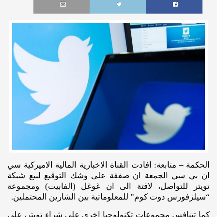
الحكمة – متابعة: افادت القناة الاخبارية المالية الاميركية سي
ان بي سي الجمعة ان صفقة على وشك التوقيع لبيع شبكة
تويتر للتواصل، لافتة الى ان غوغل (الفابيت) ومجموعة
“سيلزفورس دوت كوم” للمعلوماتية بين الشارين المحتملين.
كما تتنافس مجموعات تكنولوجيا اخرى على شراء تويتر، على