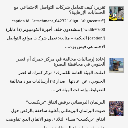
تقرير: كيف تتعامل شركات التواصل الاجتماعي مع
الحسابات الإرهابية؟
[caption id="attachment_64232" align="aligncenter"
width="600"] متشددون خلف أجهزة الكومبيوتر (ذا غابلر)
[/caption] الحكمة – متابعة: تعمل شركات مواقع التواصل
الاجتماعي فيس بوك…
إعادة إرساليات مخالفة في مركز جمرك أم قصر
الجنوبي في محافظة البصرة
اعلنت الهيئة العامة للكمارك / مركز كمرك ام قصر
الجنوبي ، عن اعادتها اصدار (٩) أرساليات مواد مخالفة
للضوابط. وإضافت الهيئة في…
البرلمان البريطاني يرفض اتفاق “بريكست”
صوت البرلمان البريطاني بأغلبية ساحقة بالرفض حول
اتفاق "بريكست" مساء الثلاثاء، وهو الاتفاق الذي تفاوضت
عليه رئيسة الوزراء البريطانية تيريزا…