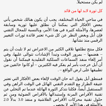
لم يكن مستحيلاً.
كل ثورة لابد لها من قائد
في مناحي الحياة المختلفة، يجب أن يكون هنالك شخص يأتي
ببعض الأفكار التي يمكننا أن نطلق عليها ثورية وسابقة
لعصرها، والأمثلة كثيرة في هذا الأمر، وبالنسبة للمجال التقني
فإن أبل وبغض النظر عن كل شيء تعتبر قائدة ثورات التغيير
الرقمي منذ نشأتها.
فكل منتج تطلقها تلاقي الكثير من الاعتراض ثم لا تلبث أن يتم
– هضمها – بمرور الوقت وتبدأ الإشادات تتوالى عليها، وفي
أمر إلغاء منفذ السماعات السلكية التقليدية فيمكننا أن نقول
أن أبل خرجت بأمر لم يفكر فيه الكثيرين – أو كانوا خائفين من
تطبيقها على ارض الواقع – .
فمنطق أبل يقول انه حان الوقت لإلغاء بعض الأفكار التي تعتبر
عتيقة الطراز مع التقدم التقني الهائل في الوقت الراهن وفي
المستقبل أيضاً، فكلنا نتذكر الثورة الهائلة عندما تم التخلي عن
تقنية الأقراص المرنة وإستبدالها بالأقراص الضوئية ومن ثم
حلول تقنية محركات الأقراص الفلاشية و منفذ 3.0 بدلاً 2.0
والأمثلة في هذا الأمر لا يحصى.