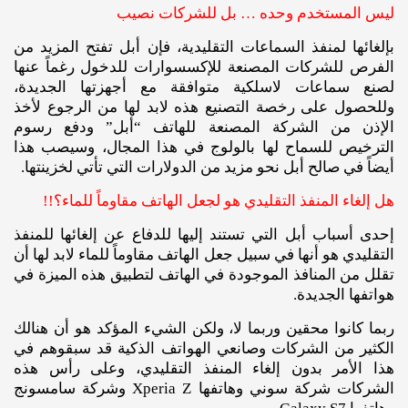
ليس المستخدم وحده … بل للشركات نصيب
بإلغائها لمنفذ السماعات التقليدية، فإن أبل تفتح المزيد من
الفرص للشركات المصنعة للإكسسوارات للدخول رغماً عنها
لصنع سماعات لاسلكية متوافقة مع أجهزتها الجديدة،
وللحصول على رخصة التصنيع هذه لابد لها من الرجوع لأخذ
الإذن من الشركة المصنعة للهاتف “أبل” ودفع رسوم
الترخيص للسماح لها بالولوج في هذا المجال، وسيصب هذا
أيضاً في صالح أبل نحو مزيد من الدولارات التي تأتي لخزينتها.
هل إلغاء المنفذ التقليدي هو لجعل الهاتف مقاوماً للماء؟!!
إحدى أسباب أبل التي تستند إليها للدفاع عن إلغائها للمنفذ
التقليدي هو أنها في سبيل جعل الهاتف مقاوماً للماء لابد لها أن
تقلل من المنافذ الموجودة في الهاتف لتطبيق هذه الميزة في
هواتفها الجديدة.
ربما كانوا محقين وربما لا، ولكن الشيء المؤكد هو أن هنالك
الكثير من الشركات وصانعي الهواتف الذكية قد سبقوهم في
هذا الأمر بدون إلغاء المنفذ التقليدي، وعلى رأس هذه
الشركات شركة سوني وهاتفها Xperia Z وشركة سامسونج