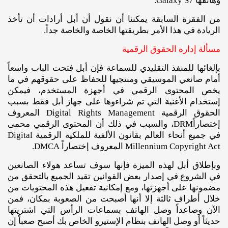
وهاتفها Galaxy S7.
من الفقرة السابقة يمكننا أن نقول أن أبل أرادات أن تأخذ
الريادة في هذا الأمر بطريقتها الخاصة والخاصة جداً.
مسألة إدارة الحقوق الرقمية
بإلغائها للمنفذ التقليدي للسماعة فإن أبل فتحت الباب واسعاً
أمام صانعي الموسيقي ومنتجيها للحفاظ على حقوقهم في ما
يخص المحتوى الرقمي في أجهزة المستخدم، فيمكن
إستخدام الأغنية التي تم شراءوها على جهاز أبل فقط بسبب
الحقوق الرقمية Digital Rights Management المعروف
إختصاراًDRM، والسبب في ذلك أن المحتوى الرقمي محمى
في جميع أنحاء العالم بقانون الألفية للملكية الرقمية Digital
Millennium Copyright Act المعروف إختصاراً DMCA.
وبإطلاق أبل لهذه الميزة فإنها سوف تساعد هولاء الصانعين
في الشروع في إصدار بعض القوانين تقيد الجميع بالتحقق من
مضمونها على أجهزتها، ومع إمكانية تفعيل هذه المحتويات من
خلال أطراف ثالثة إلا أنها أصبحت من الصعوبة بمكان، فمن
الآن وصاعداً وصل الهاتف بسماعات الرأس التي اشتريتها
حديثاً أو وصل الهاتف بنظام الإستيرو الخاص بك أصبح صعباً إن