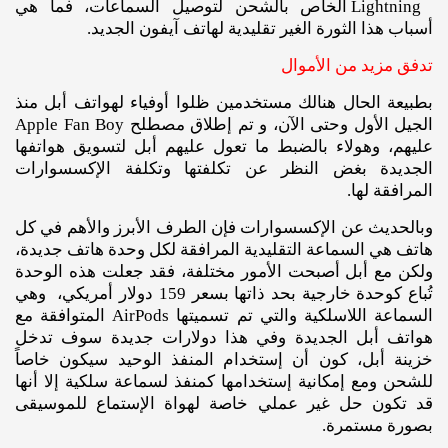
Lightning الخاص بالشحن لتوصيل السماعات، فما هي
أسباب هذا الثورة الغير تقليدية لهاتف آيفون الجديد.
تدفق مزيد من الأموال
بطبيعة الحال هنالك مستخدمين ظلوا أوفياء لهواتف أبل منذ
الجيل الأول وحتى الآن، و تم إطلاق مصطلح Apple Fan Boy
عليهم، وهولاء بالضبط ما تعول عليهم أبل لتسويق هواتفها
الجديدة بغض النظر عن تكلفتها وتكلفة الإكسسوارات
المرافقة لها.
وبالحديث عن الإكسسوارات فإن الطرف الأبرز والأهم في كل
هاتف هي السماعة التقليدية المرافقة لكل وحدة هاتف جديدة،
ولكن مع أبل أصبحت الأمور مختلفة، فقد جعلت هذه الوحدة
تُباع كوحدة خارجية بحد ذاتها بسعر 159 دولار أمريكي، وهي
السماعة اللاسلكية والتي تم تسميتها AirPods المتوافقة مع
هواتف أبل الجديدة وفي هذا دولارات جديدة سوف تدخل
خزينة أبل، كون أن إستخدام المنفذ الوحيد سيكون خاصاً
للشحن ومع إمكانية إستخدامها كمنفذ لسماعة سلكية إلا أنها
قد تكون حل غير عملي خاصة لهواة الإستماع للموسيقى
بصورة مستمرة.