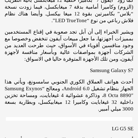
كما زُود “آيفون 7” بكاميرا خلفية 12 ميغابكسل بآلية التقريب
(الزوم) وكاميرا أمامية بدقة 7 ميغابكسل، فيما زودت نسخة
“بلاس” بكاميرتين بقوة 12 ميغا بيكسل. وأيضا هناك نظام
فلاش رباعي من نوع “LED TrueTone”.
ويشير الخبراء إلى أن آبل تجد صعوبة في إقناع المستخدمين
بمميزات أجهزتها، ما جعل مبيعات آيفون تنخفض وخصوصا مع
وجود منافسين أقوياء في الأسواق، حيث طرحت العديد من
الشركات أجهزة بمواصفات عالية وبأسعار منافسة لأجهزة
آيفون، ومن تلك الأجهزة المتوفرة حاليا في الاسواق:
Samsung Galaxy S7
أحدث هواتف العملاق الكوري الجنوبي سامسونغ، ويأتي هذا
الجهاز بنظام تشغيل Android 6.0، ومعالج “Samsung Exynos
8 Octa 8890″، وذاكرة عشوائية 4 غيغابايت، ومساحة تخزين
داخلية 32 غيغابايت وكاميرا 12 ميغابيكسل، وبطارية بسعة
3000 ميلي أمبير.
LG G5 SE