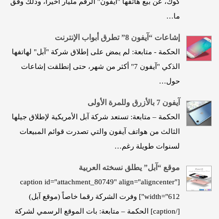
كوك، عن بيع هاتفها "آيفون" الرقم مليار أخيراً، وذلك وفق
ما…
إشاعات “آيفون 8” تطرق أبواب الإنترنت
الحكمة - متابعة: لم يمض على إطلاق شركة "آبل" لهاتفها
الذكي "آيفون 7" أكثر من شهر، حتى إنطلقت إشاعات
حول…
آيفون 7 بالأزرق وللمرة الأولى
الحكمة – متابعة: تستعد شركة آبل الأمريكية لإطلاق جيلها
الثالث من هواتف آيفون والتي تصدرت قوائم المبيعات
لسنوات طويلة رغم…
موقع “آبل” يطلق نسخته العربية
[caption id="attachment_80749" align="aligncenter"
width="612"] وفرت الشركة رقما خاصاً (موقع آبل)
[/caption] الحكمة – متابعة: بات الموقع الرسمي لشركة