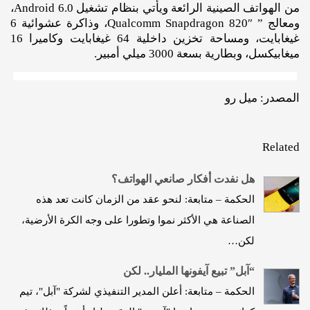
من الهواتف الصينية الرائعة ويأتي بنظام تشغيل Android 6.0،
ومعالج ” Qualcomm Snapdragon 820″، وذاكرة عشوائية 6
غيغابايت، ومساحة تخزين داخلية 64 غيغابايت وكاميرا 16
ميغابيكسل، وبطارية بسعة 3000 ميلي أمبير.
المصدر: ميل رو
Related
هل نفدت أفكار صانعي الهواتف؟
الحكمة – متابعة: لنحو عقد من الزمان كانت تعد هذه
الصناعة هي الأكثر نموا وتطورا على وجه الكرة الأرضية،
لكن…
“آبل” تبيع آيفونها المليار.. لكن
الحكمة – متابعة: أعلن المدير التنفيذي لشركة "آبل"، تيم