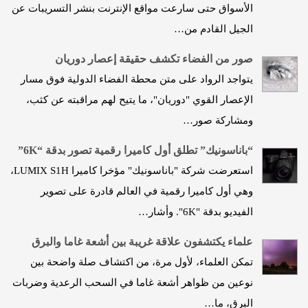
الأسواق حتى سارعت مواقع الإنترنت بنشر التسريبات عن
الجيل القادم من…
صور من الفضاء تكشف حقيقة إعصار دوريان
يتواجد الرواد على متن محطة الفضاء الدولية فوق مسار
الإعصار القوي "دوريان"، ما يتيح لهم مراقبته عن كثب،
ومشاركة صور…
“باناسونيك” تطلق أول كاميرا رقمية تصور بدقة “6K”
استعرضت شركة "باناسونيك" مؤخرا كاميرا LUMIX S1H،
وهي أول كاميرا رقمية في العالم قادرة على تصوير
الفيديو بدقة "6K". وأشار…
علماء يكتشفون علاقة غريبة بين أشعة غاما والبرق
تمكن العلماء، لأول مرة، من اكتشاف صلة واضحة بين
نوعين من ظواهر أشعة غاما في السحب الرعدية وضربات
البرق، ما…