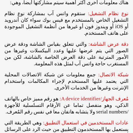
هناك معلومات أخرى أكثر أهمية سيتم مشاركتها أيضاً، وهي:
نوع نظام التشغيل:
ستقوم واتس آب بمشاركة نوع نظام
التشغيل الخاص بالمستخدم مع فيس بوك سواء كان أندرويد
أو iOS أو ويندوز فون أو غيرها من أنظمة التشغيل الموجودة
على هاتف المستخدم.
دقة عرض الشاشة:
والتي تتعلق بقياس الشاشة ودقة عرض
الصور التي يتم عرضها عليها وعدد البيكسلات وغيرها من
الأمور المترتبة على دقة العرض الخاصة بالشاشة، لكن من
المستغرب حاجة واتس آب لمثل هذه المعلومة.
شبكة الاتصال:
جمع معلومات عن شبكة الاتصالات المحلية
التي يعتمد عليها المستخدم لإجراء المكالمات واستخدام
الإنترنت وغيرها من الخدمات الأخرى.
مُعرف الجهاز/A device identifier:
هو رقم مميز خاص بالهاتف
الذكي، وهو منفصل تماما عن الأرقام التسلسلية للأجهزة
/serial numbers ولا يتشابه هاتفان معا في نفس رقم المُعرف.
عادات المستخدمين في استعمال التطبيق:
وهي الطريقة التي
يستعمل بها المستخدمون التطبيق من حيث الرد على الرسائل