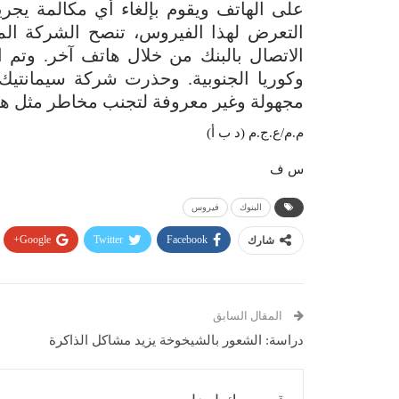
على الهاتف ويقوم بإلغاء أي مكالمة يجري
التعرض لهذا الفيروس، تنصح الشركة المس
الاتصال بالبنك من خلال هاتف آخر. وتم
وكوريا الجنوبية. وحذرت شركة سيمانتي
مجهولة وغير معروفة لتجنب مخاطر مثل هذ
م.م/ع.ج.م (د ب أ)
س ف
البنوك
فيروس
Google+
Twitter
Facebook
شارك
المقال السابق
دراسة: الشعور بالشيخوخة يزيد مشاكل الذاكرة