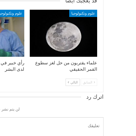
قد يعجبك ايضا
علوم وتكنولوجيا
علوم وتكنولوجيا
علماء يقتربون من حل لغز سطوع
رأي خبير في 
القمر الحقيقي
لدى البشر
السابق
التالي
اترك رد
لن يتم نشر ع