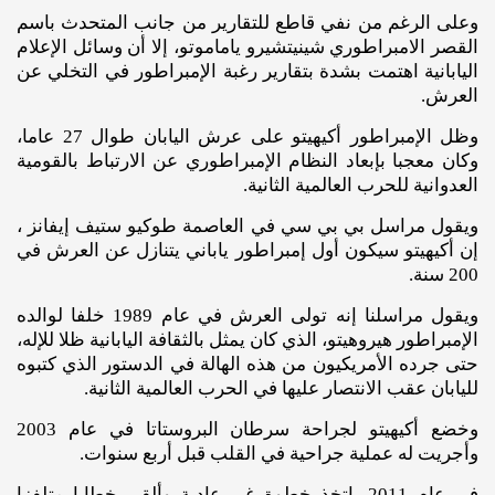
وعلى الرغم من نفي قاطع للتقارير من جانب المتحدث باسم
القصر الامبراطوري شينيتشيرو ياماموتو، إلا أن وسائل الإعلام
اليابانية اهتمت بشدة بتقارير رغبة الإمبراطور في التخلي عن
العرش.
وظل الإمبراطور أكيهيتو على عرش اليابان طوال 27 عاما،
وكان معجبا بإبعاد النظام الإمبراطوري عن الارتباط بالقومية
العدوانية للحرب العالمية الثانية.
ويقول مراسل بي بي سي في العاصمة طوكيو ستيف إيفانز ،
إن أكيهيتو سيكون أول إمبراطور ياباني يتنازل عن العرش في
200 سنة.
ويقول مراسلنا إنه تولى العرش في عام 1989 خلفا لوالده
الإمبراطور هيروهيتو، الذي كان يمثل بالثقافة اليابانية ظلا للإله،
حتى جرده الأمريكيون من هذه الهالة في الدستور الذي كتبوه
لليابان عقب الانتصار عليها في الحرب العالمية الثانية.
وخضع أكيهيتو لجراحة سرطان البروستاتا في عام 2003
وأجريت له عملية جراحية في القلب قبل أربع سنوات.
في عام 2011، اتخذ خطوة غير عادية وألقى خطابا متلفزا