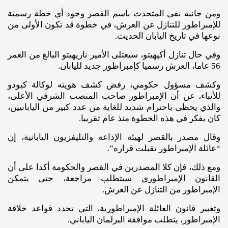
ومن جانبه نفى المتحدث باسم القصر وجود أي خطة رسمية
للإمبراطور للتنازل عن العرش، في خطوة قد تكون الأولى من
نوعها في تاريخ اليابان الحديث.
وفي حال تنازل أكيهيتو، سيعتلى الأمير ناريهيتو البالغ من العمر
56 عاما، العرش رسميا كإمبراطور جديد لليابان.
وكشف مسؤول حكومي، رفض كشف هويته لوكالة كيودو
للأنباء، عن أن الإمبراطور صاحب المنصب الشرفي الأعلى،
والذي يحظى باحترام شديد للغاية من عدد كبير من اليابانيين،
كان يفكر في هذه الخطوة منذ عام تقريبا.
وقال مصدر بالقصر لهيئة الإذاعة والتليفزيون اليابانية، إن
“عائلة الإمبراطور تقبلت قراره”.
ومع ذلك، فإن كلا المصدرين في القصر والحكومة أكدا على أن
القانون الإمبراطوري سيتطلب مراجعة، حتى يتمكن
الإمبراطور من التنازل عن العرش.
وتغيير قانون العائلة الإمبراطورية، التي تحدد قواعد خلافة
الإمبراطور، يتطلب موافقة البرلمان الياباني.