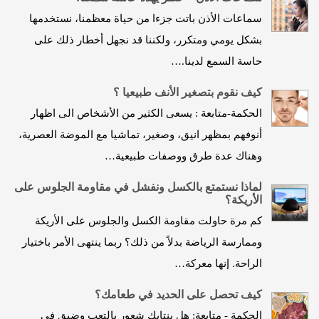
سماعات الأذن باتت جزءا من حياة معظمنا، نستخدمها
بشكل يومي ومتكرر، ولكننا قد نجهل أخطار ذلك على
حاسة السمع لدينا.…
كيف نقوم بتصغير الأنف طبيعيا ؟
الحكمة-متابعة : يسعى الكثير من الأشخاص الى اظهار
أنوفهم بمظهر انيق، وصغير، تماشيا مع الموضة العصرية،
وهناك عدة طرق ووصفات طبيعية…
لماذا نستمتع بالكسل ونفشل في مقاومة الجلوس على
الأريكة؟
كم مرة حاولت مقاومة الكسل والجلوس على الأريكة
وممارسة الرياضة بدلاً من ذلك؟ ربما ينتهى الأمر باختيار
الراحة. إنها معركة…
كيف تحصل على الحديد في طعامك؟
الحكمة - متابعة: هل ينتابك شعور بالتعب وضيق في