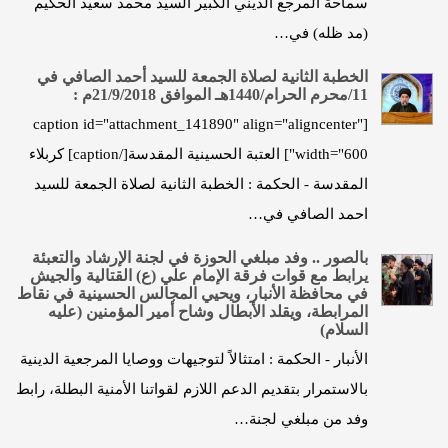
سماحة المرجع الديني الكبير السيد محمد سعيد الحكيم
(مد ظله) في…
الخطبة الثانية لصلاة الجمعة للسيد أحمد الصافي في
11/محرم الحرام/1440هـ الموافق 21/9/2018م :
[caption id="attachment_141890" align="aligncenter"
width="600"] العتبة الحسينية المقدسة[/caption] كربلاء
المقدسة - الحكمة : الخطبة الثانية لصلاة الجمعة للسيد
احمد الصافي في…
بالصور .. وفد مبلغي الحوزة في لجنة الإرشاد والتعبئة
يرابط مع قوات فرقة الإمام علي (ع) القتالية والجيش
في محافظة الأنبار، ويحيي المجالس الحسينية في نقاط
المرابطة، ويقلد الأبطال وشاح أمير المؤمنين (عليه
السلام)
الأنبار - الحكمة : امتثالاً لتوجيهات ووصايا المرجعية الدينية
بالاستمرار بتقديم الدعم اللازم لقواتنا الأمنية البطلة، رابط
وفد من مبلغي لجنة…