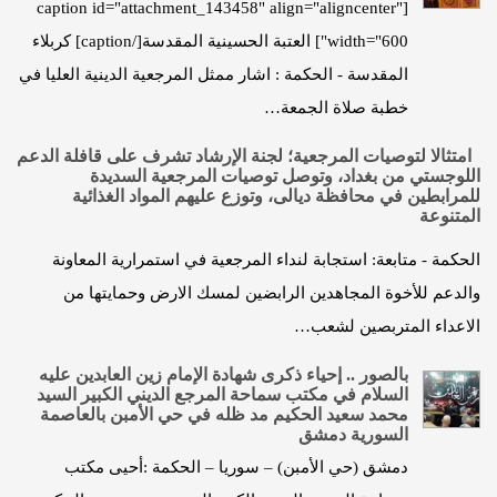
[caption id="attachment_143458" align="aligncenter"
width="600"] العتبة الحسينية المقدسة[/caption] كربلاء
المقدسة - الحكمة : اشار ممثل المرجعية الدينية العليا في
خطبة صلاة الجمعة…
امتثالا لتوصيات المرجعية؛ لجنة الإرشاد تشرف على قافلة الدعم
اللوجستي من بغداد، وتوصل توصيات المرجعية السديدة
للمرابطين في محافظة ديالى، وتوزع عليهم المواد الغذائية
المتنوعة
الحكمة - متابعة: استجابة لنداء المرجعية في استمرارية المعاونة
والدعم للأخوة المجاهدين الرابضين لمسك الارض وحمايتها من
الاعداء المتربصين لشعب…
بالصور .. إحياء ذكرى شهادة الإمام زين العابدين عليه
السلام في مكتب سماحة المرجع الديني الكبير السيد
محمد سعيد الحكيم مد ظله في حي الأمبن بالعاصمة
السورية دمشق
دمشق (حي الأمبن) – سوريا – الحكمة :أحيى مكتب