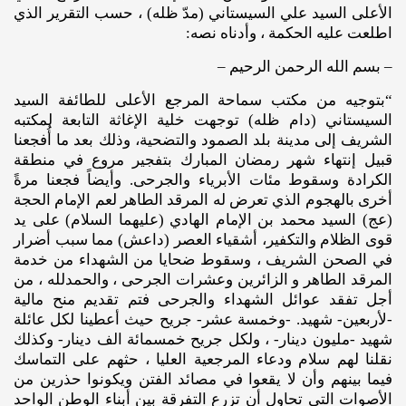
الأعلى السيد علي السيستاني (مدّ ظله) ، حسب التقرير الذي
اطلعت عليه الحكمة ، وأدناه نصه:
– بسم الله الرحمن الرحيم –
“بتوجيه من مكتب سماحة المرجع الأعلى للطائفة السيد
السيستاني (دام ظله) توجهت خلية الإغاثة التابعة لمكتبه
الشريف إلى مدينة بلد الصمود والتضحية، وذلك بعد ما أُفجعنا
قبيل إنتهاء شهر رمضان المبارك بتفجير مروع في منطقة
الكرادة وسقوط مئات الأبرياء والجرحى. وأيضاً فجعنا مرةً
أخرى بالهجوم الذي تعرض له المرقد الطاهر لعم الإمام الحجة
(عج) السيد محمد بن الإمام الهادي (عليهما السلام) على يد
قوى الظلام والتكفير، أشقياء العصر (داعش) مما سبب أضرار
في الصحن الشريف ، وسقوط ضحايا من الشهداء من خدمة
المرقد الطاهر و الزائرين وعشرات الجرحى ، والحمدلله ، من
أجل تفقد عوائل الشهداء والجرحى فتم تقديم منح مالية
-لأربعين- شهيد. -وخمسة عشر- جريح حيث أعطينا لكل عائلة
شهيد -مليون دينار- ، ولكل جريح خمسمائة الف دينار- وكذلك
نقلنا لهم سلام ودعاء المرجعية العليا ، حثهم على التماسك
فيما بينهم وأن لا يقعوا في مصائد الفتن ويكونوا حذرين من
الأصوات التي تحاول أن تزرع التفرقة بين أبناء الوطن الواحد