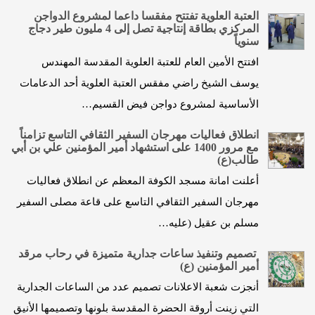
العتبة العلوية تفتتح مفقسا داعما لمشروع الدواجن
المركزي بطاقة إنتاجية تصل إلى 4 مليون طير دجاج
سنوياً
افتتح الأمين العام للعتبة العلوية المقدسة المهندس
يوسف الشيخ راضي مفقس العتبة العلوية أحد الدعامات
الأساسية لمشروع دواجن فيض القسيم…
انطلاق فعاليات مهرجان السفير الثقافي التاسع تزامناً
مع مرور 1400 على استشهاد أمير المؤمنين علي بن أبي
طالب(ع)
أعلنت امانة مسجد الكوفة المعظم عن انطلاق فعاليات
مهرجان السفير الثقافي التاسع على قاعة مصلى السفير
مسلم بن عقيل (عليه…
تصميم وتنفيذ ساعات جدارية متميزة في رحاب مرقد
أمير المؤمنين (ع)
أنجزت شعبة الاعلانات تصميم عدد من الساعات الجدارية
التي زينت أروقة الحضرة المقدسة بلونها وتصميمها الأنيق