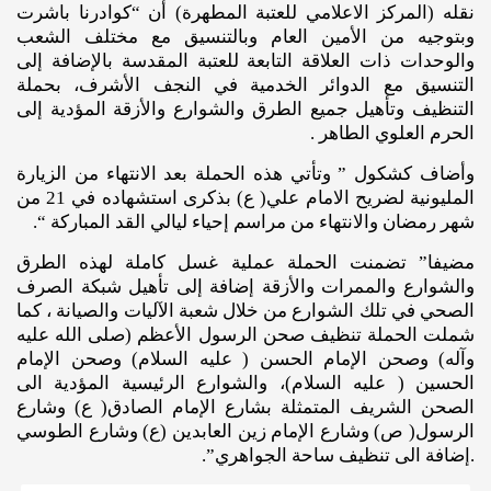
نقله (المركز الاعلامي للعتبة المطهرة) أن “كوادرنا باشرت
وبتوجيه من الأمين العام وبالتنسيق مع مختلف الشعب
والوحدات ذات العلاقة التابعة للعتبة المقدسة بالإضافة إلى
التنسيق مع الدوائر الخدمية في النجف الأشرف، بحملة
التنظيف وتأهيل جميع الطرق والشوارع والأزقة المؤدية إلى
الحرم العلوي الطاهر .
وأضاف كشكول ” وتأتي هذه الحملة بعد الانتهاء من الزيارة
المليونية لضريح الامام علي( ع) بذكرى استشهاده في 21 من
شهر رمضان والانتهاء من مراسم إحياء ليالي القد المباركة “.
مضيفا” تضمنت الحملة عملية غسل كاملة لهذه الطرق
والشوارع والممرات والأزقة إضافة إلى تأهيل شبكة الصرف
الصحي في تلك الشوارع من خلال شعبة الآليات والصيانة ، كما
شملت الحملة تنظيف صحن الرسول الأعظم (صلى الله عليه
وآله) وصحن الإمام الحسن ( عليه السلام) وصحن الإمام
الحسين ( عليه السلام)، والشوارع الرئيسية المؤدية الى
الصحن الشريف المتمثلة بشارع الإمام الصادق( ع) وشارع
الرسول( ص) وشارع الإمام زين العابدين (ع) وشارع الطوسي
.إضافة الى تنظيف ساحة الجواهري”.