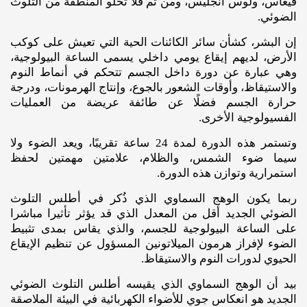
فيغاس، ولوس أنجليس، ومن ثم فلا تخلو المنطقة من التلوث
الضوئي.
إن البشر، كشأن سائر الكائنات الحية التي تعيش على كوكب
الأرض، لديهم إيقاع يومي داخلي يسمى الساعة البيولوجية،
وهي عبارة عن دورة داخل الجسم تتحكم في أنماط النوم
والاستيقاظ، وأوقات الشعور بالجوع، وإنتاج الهرمونات، ودرجة
حرارة الجسم فضلًا عن طائفة عريضة من العمليات
الفسيولوجية الأخرى.
وتستمر هذه الدورة لمدة 24 ساعة تقريبًا، ويعد الضوء ولا
سيما ضوء الشمس، والظلام، علامتين مهمتين لحفظ
استمرارية وتوازن هذه الدورة.
ربما يكون الوهج السماوي الذي ذُكر في أطلس التلوث
الضوئي الجديد أقل من المعدل الذي قد يؤثر تأثيرا مباشرا
على الساعة البيولوجية للجسم، والذي يقاس بمدى تثبيط
الضوء لإفراز هرمون الميلاتونين المسؤول عن تنظيم الإيقاع
الحيوي لدورات النوم والاستيقاظ.
بيد أن الوهج السماوي الذي يقيسه أطلس التلوث الضوئي
الجديد هو انعكاس جوي للأضواء الكهربائية في البيئة الملاصقة