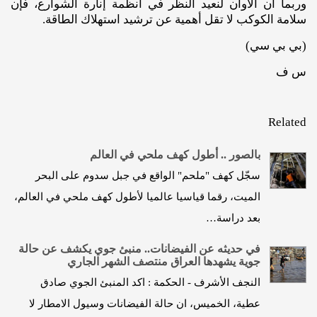
وربما آن الأوان لنعيد النظر في أنظمة إنارة الشوارع، فإن
سلامة الكوكب لا تقل أهمية عن ترشيد استهلاك الطاقة.
(بي بي سي)
س ف
Related
بالصور .. أطول كهف ملحي في العالم
سجّل كهف "ملحم" الواقع في جبل سدوم على البحر
الميت، رقما قياسيا عالميا لأطول كهف ملحي في العالم،
بعد دراسة…
في حديثه عن الفيضانات.. منبئ جوي يكشف عن حالة
جوية يشهدها العراق منتصف الشهر الجاري
النجف الأشرف - الحكمة : اكد المنبئ الجوي صادق
عطية، الخميس، ان حالة الفيضانات وسيول الامطار لا