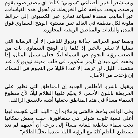
ويستشعر القمر الصناعي “سومي” كثافة أي مصدر ضوء يقوم
برصده، ويحدد موقعه على الخريطة. ثم تُحول هذه القياسات،
عبر أساليب معقدة لصياغة نماذج عبر الكمبيوتر، إلى خرائط
ملونة لكل منطقة في العالم تبين مستوى الوهج السماوي فوق
المدن والبلدات والمناطق الريفية المجاورة.
وبينما تبدو الخرائط جذّابة وتروق للناظر، إلا أن الرسالة التي
تنقلها لا تبشر بالخير. إذ كلما زاد الوهج السماوي، بات من
الصعب رؤية النجوم في السماء ليلًا. فعلى سبيل المثال، إذا
وقفت في ميدان تايمز سكوير، في قلب مدينة نيويورك، عند
منتصف الليل، لن ترصد إلا عددا قليلا من النجوم في السماء،
إن وُجِدت من الأصل.
ويقول ناشرو الأطلس الجديد إن المناطق التي تظهر على
الخريطة باللون الأحمر، لا يخيّم عليها الظلام ليلًا، لأن سطوع
السماء مساءً في هذه المناطق يجعلها أشبه بالغسق الزائف.
وفي الواقع، يلاحظ فالشي وزملاؤه أن: “البلد التي سُجلت فيها
أعلى نسبة تلوث ضوئي هي سنغافورة، حيث يعيش سكانها
تحت سماء ساطعة للغاية مساءً إلى درجة أن أعينهم لم تعد
تستطيع التأقلم كليًا مع الرؤية الليلة عندما يحلّ الظلام”.