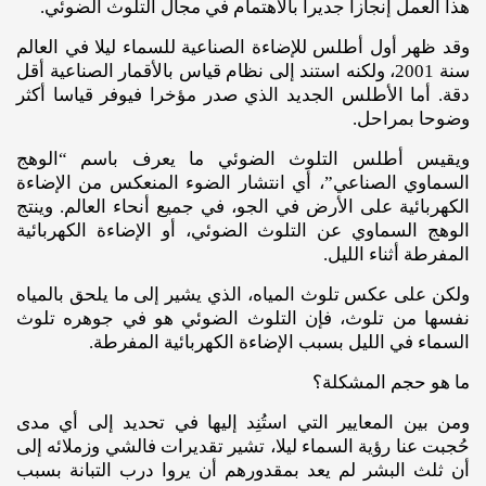
هذا العمل إنجازا جديرا بالاهتمام في مجال التلوث الضوئي.
وقد ظهر أول أطلس للإضاءة الصناعية للسماء ليلا في العالم
سنة 2001، ولكنه استند إلى نظام قياس بالأقمار الصناعية أقل
دقة. أما الأطلس الجديد الذي صدر مؤخرا فيوفر قياسا أكثر
وضوحا بمراحل.
ويقيس أطلس التلوث الضوئي ما يعرف باسم “الوهج
السماوي الصناعي”، أي انتشار الضوء المنعكس من الإضاءة
الكهربائية على الأرض في الجو، في جميع أنحاء العالم. وينتج
الوهج السماوي عن التلوث الضوئي، أو الإضاءة الكهربائية
المفرطة أثناء الليل.
ولكن على عكس تلوث المياه، الذي يشير إلى ما يلحق بالمياه
نفسها من تلوث، فإن التلوث الضوئي هو في جوهره تلوث
السماء في الليل بسبب الإضاءة الكهربائية المفرطة.
ما هو حجم المشكلة؟
ومن بين المعايير التي استُنِد إليها في تحديد إلى أي مدى
حُجبت عنا رؤية السماء ليلا، تشير تقديرات فالشي وزملائه إلى
أن ثلث البشر لم يعد بمقدورهم أن يروا درب التبانة بسبب