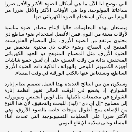
التي توضح لنا الآن ما هي أشكال الضوء الأكثر والأقل ضررا
بساعاتنا البيولوجية، وما هي الأوقات الأكثر والأقل ضررا من
اليوم التي يمكن استخدام الضوء الكهربائي فيها.
ويستعان بهذه المعلومات حاليا لإنتاج مصادر ضوء مناسبة
لأوقات معينة من اليوم. فمن الأفضل استخدام ضوء ساطع ذي
محتوى مرتفع من الضوء الأزرق، مثل المصباح الفلورسنت
المدمج في الصباح، وضوء خافت ذي محتوى منخفض من
الضوء الأزرق، مثل المصباح المتوهج ذو الجهد الكهربائي
المنخفض، بداية من وقت الغسق، على أن تُغلق جميع شاشات
أجهزة الكمبيوتر اللوحي والهواتف الذكية ذات الضوء الأزرق
الساطع، ويستعاض عنها بالكتب الورقية في وقت المساء.
وسيكون من بين النتائج العديدة لهذا العمل تصميم نظام إنارة
الشوارع. إذ يخضع في الوقت الحالي تغيير أنظمة إنارة
الشوارع في مجتمعات بأكملها، مثل لوس أنجليس ونيويورك،
إلى مصابيح “إل إي دي” (ليد)، للبحث والتحقيق، لأن هذا النوع
من الإضاءة ينتج أطوال موجات خاصة بالضوء الأزرق، وهي
الأكثر ضررا على العمليات الفسيولوجية التي تحدث أثناء
المساء وعلى سلامة الإيقاع اليومي.