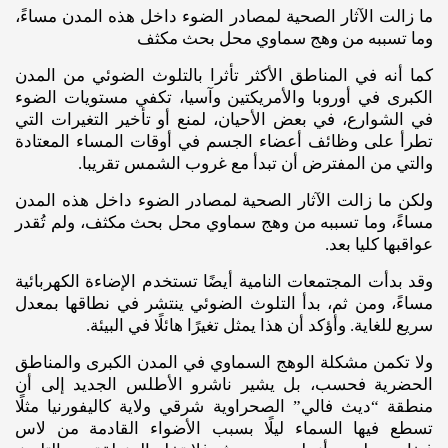
ما زالت الآثار الصحية لمصادر الضوء داخل هذه المدن مساءً،
وما تسببه من وهج سماوي محل بحث مكثف
كما أنه في المناطق الأكثر تأثرا بالتلوث الضوئي من المدن
الكبرى في أوروبا والأمريكتين وآسيا، تكفي مستويات الضوء
في الشوارع، في بعض الأحيان، لمنع أو تأخير التغيرات التي
تطرأ على وظائف أعضاء الجسم في أوقات المساء المعتادة
والتي من المفترض أن تبدأ مع غروب الشمس تقريبا.
ولكن ما زالت الآثار الصحية لمصادر الضوء داخل هذه المدن
مساءً، وما تسببه من وهج سماوي محل بحث مكثف، ولم تُقدر
عواقبها كليا بعد.
وقد بدأت المجتمعات النامية أيضًا تستخدم الإضاءة الكهربائية
مساءً، ومن ثم، بدأ التلوث الضوئي ينتشر في نطاقها بمعدل
سريع للغاية. وأؤكد أن هذا يمثل تغيرًا هائلًا في البيئة.
ولا تكمن مشكلة الوهج السماوي في المدن الكبرى والمناطق
الحضرية فحسب، بل يشير ناشرو الأطلس الجديد إلى أن
منطقة “ديث فالي” الصحراوية شرقي ولاية كاليفورنيا مثلًا
تسطع فيها السماء ليلًا بسبب الأضواء القادمة من لاس