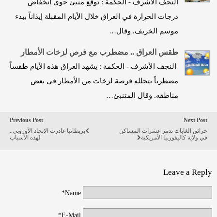
النجف الأشرف - الحكمة : توقع منبئ جوي انخفاض
درجات الحرارة في العراق خلال الأيام المقبلة إيذاناً ببدء
موسم الخريف. وقال…
طقس العراق .. مضطرب مع فرص لزخات الأمطار
النجف الأشرف - الحكمة : يشهد العراق هذه الأيام طقساً
مضطرباً يتخلله فرصة لزخات من الأمطار في بعض
مناطقه. وقال المتنبئ…
Previous Post
Next Post
حرائق الغابات تدمر عشرات المساكن
بريطانيا غادرت الإتحاد الأوروبي..
في ولاية كاليفورنيا الأمريكية
لهذه الأسباب
Leave a Reply
Name*
E-Mail*