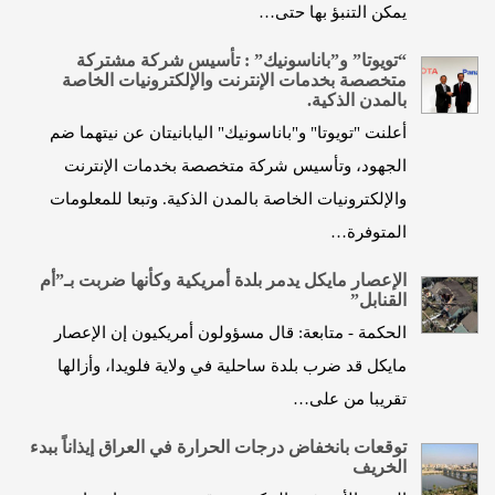
يمكن التنبؤ بها حتى…
“تويوتا” و”باناسونيك” : تأسيس شركة مشتركة
متخصصة بخدمات الإنترنت والإلكترونيات الخاصة
بالمدن الذكية.
أعلنت "تويوتا" و"باناسونيك" اليابانيتان عن نيتهما ضم
الجهود، وتأسيس شركة متخصصة بخدمات الإنترنت
والإلكترونيات الخاصة بالمدن الذكية. وتبعا للمعلومات
المتوفرة…
الإعصار مايكل يدمر بلدة أمريكية وكأنها ضربت بـ”أم
القنابل”
الحكمة - متابعة: قال مسؤولون أمريكيون إن الإعصار
مايكل قد ضرب بلدة ساحلية في ولاية فلويدا، وأزالها
تقريبا من على…
توقعات بانخفاض درجات الحرارة في العراق إيذاناً ببدء
الخريف