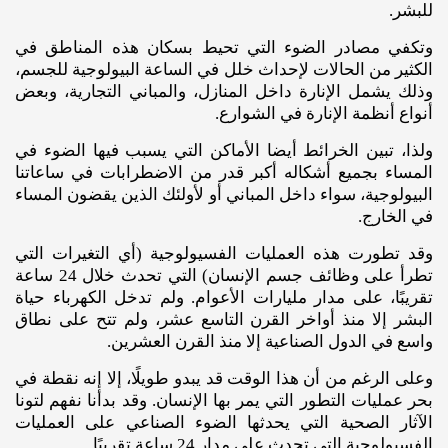
للبشر.
وتكفي مصادر الضوء التي تحيط بسكان هذه المناطق في
الكثير من الحالات لإحداث خلل في الساعة البيولوجية للجسم،
وذلك يشمل الإنارة داخل المنازل، والمباني التجارية، وبعض
أنواع أنظمة الإنارة في الشوارع.
ولذا، تبين الخرائط أيضا الأماكن التي يسبب فيها الضوء في
المساء بجميع أشكاله أكبر قدر من الاضطرابات في ساعاتنا
البيولوجية، سواء داخل المباني أو لأولئك الذين يقضون المساء
في الخارج.
وقد تطورت هذه العمليات الفسيولوجية (أي التغيرات التي
تطرأ على وظائف جسم الإنسان) التي تحدث خلال 24 ساعة
تقريبًا، على مدار مليارات الأعوام. ولم تدخل الكهرباء حياة
البشر إلا منذ أواخر القرن التاسع عشر، ولم تتح على نطاق
واسع في الدول الصناعية إلا منذ القرن العشرين.
وعلى الرغم من أن هذا الوقت قد يبدو طويلًا، إلا إنه نقطة في
بحر عمليات التطور التي يمر بها الإنسان. وقد بدأنا نفهم لتونا
الآثار الصحية التي يحدثها الضوء الصناعي على العمليات
الفسيولوجية التي تحدث على مدار 24 ساعة تقريبًا.