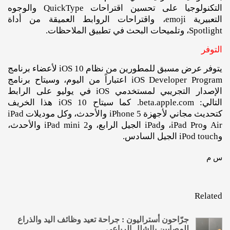
التكنولوجيا على تحسين اقتراحات QuickType والوجوه
التعبيرية emoji، واقتراحات الروابط العميقة من أداة
Spotlight، وتلميحات البحث في تطبيق الملاحظات.
التوفر
يتوفر عرض مسبق للمطورين من نظام iOS 10 لأعضاء برنامج
iOS Developer Program اعتباراً من اليوم، وسيتاح برنامج
الإصدار التجريبي لمستخدمي iOS في يوليو على الرابط
التالي: beta.apple.com. كما سيتاح iOS 10 هذا الخريف
كتحديث مجاني لأجهزة iPhone 5 والأحدث، وكل موديلات iPad
Air وiPad Pro، وiPad الجيل الرابع، وiPad mini 2 والأحدث،
وiPod touch الجيل السادس.
س م
Related
جرّاحون أستراليون : جراحة تعيد وظائف اليد والذراع
للمصابين بالشلل الرباعي