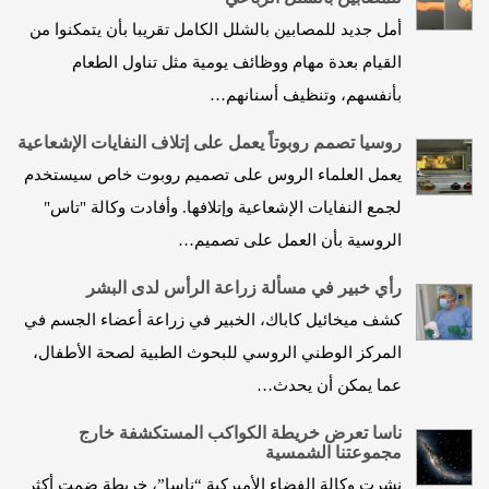
أمل جديد للمصابين بالشلل الكامل تقريبا بأن يتمكنوا من
القيام بعدة مهام ووظائف يومية مثل تناول الطعام
بأنفسهم، وتنظيف أسنانهم…
روسيا تصمم روبوتاً يعمل على إتلاف النفايات الإشعاعية
يعمل العلماء الروس على تصميم روبوت خاص سيستخدم
لجمع النفايات الإشعاعية وإتلافها. وأفادت وكالة "تاس"
الروسية بأن العمل على تصميم…
رأي خبير في مسألة زراعة الرأس لدى البشر
كشف ميخائيل كاباك، الخبير في زراعة أعضاء الجسم في
المركز الوطني الروسي للبحوث الطبية لصحة الأطفال،
عما يمكن أن يحدث…
ناسا تعرض خريطة الكواكب المستكشفة خارج
مجموعتنا الشمسية
نشرت وكالة الفضاء الأميركية “ناسا”، خريطة ضمت أكثر