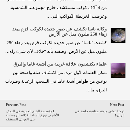
من 4 آلاف كوكب مستكشف خارج مجموعتنا الشمسية.
وعرضت الخريطة الكواكب التي…
وكالة ناسا تكشف عن صور جديدة لكوكب قزم يبعد
زهاء 250 مليون ميل عن الأرض
كشفت "ناسا" عن صور جديدة لكوكب قزم يبعد زهاء 250
مليون ميل عن الأرض، وصفته بأنه "خلاف لأي شيء رآه…
علماء يكتشفون علاقة غريبة بين أشعة غاما والبرق
تمكن العلماء، لأول مرة، من اكتشاف صلة واضحة بين
نوعين من ظواهر أشعة غاما في السحب الرعدية وضربات
البرق، ما…
Previous Post
Next Post
تركيا تنشئ مدينة صناعية خاصة في
مؤسسة اليتيم الخيرية في النجف
إيران
الأشرف توزع السلة الغذائية الرمضانية
على العوائل المتعففة