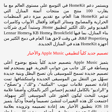
ويستمر دعم HomeKit في التوسع على مستوى العالم مع ما
يقارب 100 منتج من منتجات أتمتة المنازل التي
تدعم HomeKit هذا العام، مع تقديم ميزة دعم المنظمات
الحرارية والمصابيح وستائر النوافذ وأقفال الأبواب وكاميرات
الفيديو وغير ذلك الكثير لتطبيق Home. وستبدأ كبرى شركات
بناء المنازل، بما فيها Brookfield وKB Home وLennar Homes
وR&F Properties، في وقت لاحق هذا العام في دمج الكثير من
أجهزة HomeKit هذه في المنازل الجديدة.
تصميم جديد كلياً لتطبيقي Apple Music والأخبار
يتميز Apple Music بتصميم جديد كلياً يتمتع بوضوح أعلى
وبساطة في كل جانب من جوانب التجربة. فهو يستخدم لغة
تصميم جديدة تسمح للموسيقى بأن تصبح البطل وبنية جديدة
تسهّل من التنقل بين الموسيقى الجديدة واستكشافها. تمت
إعادة تصميم علامات تبويب “المكتبة”، و”لك”، و”تصفّح”،
و”الراديو” بالكامل لتقديم إحساس أكبر بالمكان، وأضفنا علامة
تبويب للبحث ليكون العثور على الموسيقى أكثر سهولة.
اجتمعت كل هذه التغييرات لتنشئ تصميماً واضحاً وذكياً. يتميز
iOS 10 بتطبيق الأخبار بعد إعادة تصميمه وتزويده بعلامة
تبويب “لك” جديدة، ومنظم في أجزاء مميزة تسهّل من إيجاد