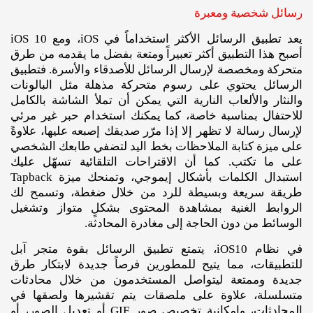
رسائل شخصية ومعبرة
يعد تطبيق الرسائل الأكثر استخداماً في iOS، ومع iOS 10
أصبح هذا التطبيق أكثر تعبيراً ومتعة بفضل ما يقدمه من طرق
متحركة ومخصصة لإرسال الرسائل للأصدقاء والأسرة. فتطبيق
الرسائل يحتوي على رسوم متحركة مذهلة مثل البالونات
والنثار والألعاب النارية التي يمكن أن تملأ الشاشة بالكامل
للاحتفال بمناسبة خاصة، كما يمكنك استخدام حبر غير مرئي
لإرسال رسالة لا تظهر إلا إذا مرّر صديقك إصبعه عليها، علاوةً
على ميزة كتابة الملاحظات بخط اليد لتضفي طابعك الشخصي
على ما تكتب. كما أن الاقتراحات التلقائية تسهّل عليك
استبدال الكلمات بأشكال إيموجي، وتمنحك ميزة Tapback
طريقة سريعة وبسيطة للرد من خلال ضغطة، وتسمح لك
الروابط الغنية بمشاهدة المحتوى بشكلٍ متواز وتشغيل
الوسائط من دون الحاجة إلى مغادرة المحادثة.
في نظام iOS10، يتمتع تطبيق الرسائل بقوة متجر آبل
للتطبيقات، مما يتيح للمطورين فرصاً جديدة لابتكار طرق
جديدة وممتعة ليتواصل المستخدمون من خلال محادثات
متسلسلة، علاوة على ملصقات يتم تقشيرها ولصقها في
المحادثات، وإمكانية تخصيص صور GIF أو تعديل الصور، أو