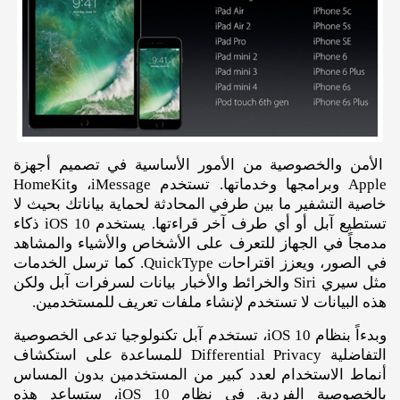
الأمن والخصوصية من الأمور الأساسية في تصميم أجهزة
Apple وبرامجها وخدماتها. تستخدم iMessage، وHomeKit
خاصية التشفير ما بين طرفي المحادثة لحماية بياناتك بحيث لا
تستطيع آبل أو أي طرف آخر قراءتها. يستخدم iOS 10 ذكاء
مدمجاً في الجهاز للتعرف على الأشخاص والأشياء والمشاهد
في الصور، ويعزز اقتراحات QuickType. كما ترسل الخدمات
مثل سيري Siri والخرائط والأخبار بيانات لسرفرات آبل ولكن
هذه البيانات لا تستخدم لإنشاء ملفات تعريف للمستخدمين.
وبدءاً بنظام iOS 10، تستخدم آبل تكنولوجيا تدعى الخصوصية
التفاضلية Differential Privacy للمساعدة على استكشاف
أنماط الاستخدام لعدد كبير من المستخدمين بدون المساس
بالخصوصية الفردية. في نظام iOS 10، ستساعد هذه