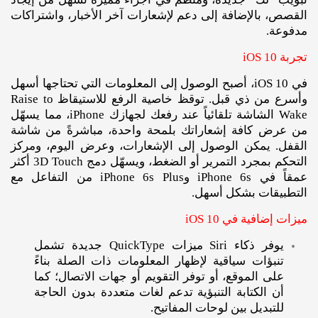
القصص، بالإضافة إلى دعم لإشعارات آخر الأخبار، واشتراكات
مدفوعة.
تجربة iOS 10
في iOS 10، أصبح الوصول إلى المعلومات التي تحتاجها أسهل
وأسرع من ذي قبل. توقظ خاصية الرفع للاستيقاظ Raise to
Wake الشاشة تلقائياً عند رفعك لجهازك iPhone، مما يسهّل
من عرض كافة إشعاراتك بلمحة واحدة، مباشرةً من شاشة
القفل. يمكن الوصول إلى الإشعارات، وعرض اليوم، ومركز
التحكم بمجرد التمرير أو الضغط، ويسهّل دمج 3D Touch أكثر
عمقاً في iPhone 6s وiPhone 6s Plus من التفاعل مع
التطبيقات بشكل أسهل.
ميزات إضافية في iOS 10
يوفر ذكاء Siri ميزات QuickType جديدة تشمل
تنبؤات سياقية لإظهار المعلومات ذات الصلة بناءً
على الموقع، أو توفر التقويم أو جهات الاتصال؛ كما
أن الكتابة التنبؤية تدعم لغات متعددة بدون الحاجة
للتبديل بين لوحات المفاتيح.