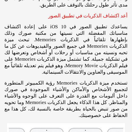
مدى تأثر طول رحلتك بالتوقف على الطريق.
أعد اكتشاف الذكريات في تطبيق الصور
يساعدك تطبيق الصور في iOS 10 على إعادة اكتشاف
مناسباتك المفضلة التي نسيتها من مكتبة صورك وذلك
بإظهارها تلقائياً في الذكريات Memories. تبحث ميزة
الذكريات Memories في جميع الصور والفيديوهات عن كل ما
تحبه ونسيته من مناسبات أو رحلات أو أشخاص وتعرضها لك
في تشكيلة جميلة. كما تشتمل ميزة الذكريات Memories على
فيلم الذكريات Memory Movie، وهو فيلم يتم تعديله تلقائياً مع
الموسيقى والعناوين والانتقالات السينمائية.
تستخدم ميزة الذكريات Memories رؤية الكمبيوتر المتطورة
لتجميع الأشخاص والأماكن والأشياء الموجودة في صورك
داخل ألبومات مع القدرة على التعرف على الوجوه والأشياء
والمناظر. كل هذا الذكاء يجعل الذكريات Memories وما تحويه
من صور تنبض بالحياة بطريقة خاصة بالنسبة لك، كل هذا مع
الحفاظ على خصوصيتك.