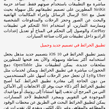
مباشرة مع التطبيقات باستخدام صوتهم فقط. تساعد حزمة
SiriKit المطورين على تصميم تطبيقاتهم بكل سهولة بحيث
تعمل مع Siri لإرسال الرسائل وإجراء المكالمات الهاتفية
والبحث عن الصور وحجز الرحلات والمدفوعات الشخصية
وممارسة التمارين، أو استخدام Siri للتحكم في تطبيقات
CarPlay، والوصول إلى التحكم في المناخ أو تعديل إعدادات
الراديو داخل تطبيقات شركات صناعة السيارات.
تطبيق الخرائط في تصميم جديد وجميل
يتميز تطبيق الخرائط في iOS 10 بتصميم جديد مذهل يجعل
استخدامه أكثر بساطة وسهولة. والآن بعد فتحها للمطورين
بملحقات جديدة، يمكن لتطبيقات مثل OpenTable دمج
الحجوزات مباشرة في تطبيق الخرائط، ويمكن لخدمات مثل
Uber وLyft أن تجعل حجز الرحلات أسهل على المستخدمين،
من دون الحاجة إلى مغادرة تطبيق الخرائط. كما أصبح
تطبيق الخرائط أكثر ذكاء حيث يوفر لك الاتجاهات إلى الأماكن
التي من المرجح أن تذهب إليها استناداً إلى روتينك أو مواعيدك
الموجودة في التقويم. وبمجرد التخطيط لأحد المسارات،
يمكن لتطبيق الخرائط البحث في الطريق عن محطات الوقود
والمطاعم والمقاهي وغير ذلك الكثير، ويقدم لك تقديرات عن