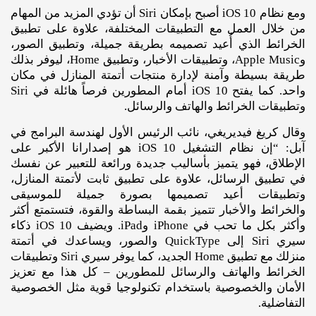
ومع نظام iOS 10 أصبح بإمكان Siri أن تؤدي المزيد من المهام
من خلال العمل مع التطبيقات المختلفة، علاوة على تطبيق
الخرائط الذي أُعيد تصميمه بطريقة جميلة، وتطبيق الصور،
وApple Music، وتطبيقات الأخبار، وتطبيق Home، ليوفر بذلك
طريقة بسيطة وآمنة لإدارة منتجات أتمتة المنازل في مكان
واحد. كما يفتح iOS 10 أمام المطورين فرصاً هائلة في Siri
وتطبيقات الخرائط والهاتف والرسائل.
وقال كريغ فيديريغي، نائب الرئيس الأول لهندسة البرامج في
آبل: “إن نظام التشغيل iOS 10 هو إصدارانا الأكبر على
الإطلاق، فهو يتميز بأساليب جديدة ورائعة للتعبير عن نفسك
في تطبيق الرسائل، علاوة على تطبيق ثابت لأتمتة المنازل،
وتطبيقات أعيد تصميمها بصورة جميلة للموسيقى
والخرائط والأخبار تتميز بقمة البساطة والقوة، فتستمتع أكثر
وأكثر بكل ما تحب في iPhone وiPad. ويضيف iOS 10 ذكاء
سيري Siri إلى QuickType والصور، ويساعدك في أتمتة
منزلك مع تطبيق Home الجديد، كما يوفر سيري Siri وتطبيقات
الخرائط والهاتف والرسائل للمطورين – كل هذا مع تعزيز
الأمان والخصوصية باستخدام تكنولوجيا قوية مثل الخصوصية
التفاضلية.