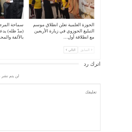
الحوزة العلمية تعلن انطلاق موسم
سماحة المرجع
التبليغ الحوزوي في زيارة الأربعين
(مدّ ظله) يدع
مع انطلاقة أول…
بالألفة والمح
السابق
التالي
اترك رد
لن يتم نشر ع