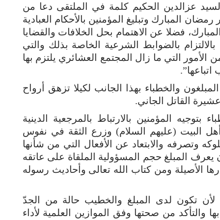
سيد عزالدين الحكيم كلمة في الملتقى دعا من
رمضان المبارك وتبليغ المؤمنين بالأحكام العبادية
مبارك، فضلا عن الاهتمام بحل الخلافات والقضايا
الالتزام بالضوابط الشرعية الخاصة بذلك والتي
ن الأمور التي ما زال المجتمع العشائري يلتزم بها
اتباعها”.
بلغون والخطباء بهذا الجانب لكيلا تزهق أرواح
عشيرة القاتل الجاني.
 بتوجيه المؤمنين بالارتباط بالمرجعية الدينية
أهل البيت (عليهم السلام) وزرع الثقة في نفوس
كه وتصرفه والابتعاد عن الأفعال التي من شأنها
 يعرف المبلغ حجم المسؤولية الملقاة على عاتقه
درها الأصيلة ومن كتاب الله تعالى وأحاديث رسوله
لأن تكون لدى المبلغ والخطيب حالة من الجدّ
بها والتأكد من صحتها وفق الموازين العلمية لأداء