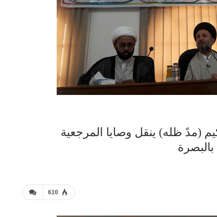
م (مدً ظله) ينقل وصايا المرجعية
 بالبصرة
610