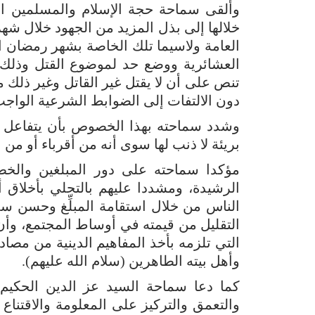
وألقى سماحة حجة الإسلام والمسلمين ال
خلالها إلى بذل المزيد من الجهود خلال شهر 
العامة ولاسيما تلك الخاصة بشهر رمضان ال
العشائرية ووضع حد لموضوع القتل وذلك ب
تنص على أن لا يقتل غير القاتل وغير ذلك م
دون الالتفات إلى الضوابط الشرعية الواجب 
وشدد سماحته بهذا الخصوص بأن يتفاعل الم
بريئة لا ذنب لها سوى أنه من أقرباء أو من 
مؤكدا سماحته على دور المبلغين والخطباء
الرشيدة، ومشددا عليهم بالتحلي بأخلاق 
الناس من خلال استقامة المبلِّغ وحسن سلو
التقليل من قيمته في أوساط المجتمع، وأن
التي تلزمه بأخذ المفاهيم الدينية من مصا
وأهل بيته الطاهرين (سلام الله عليهم).
كما دعا سماحة السيد عز الدين الحكيم 
والتعمق والتركيز على المعلومة والاقتناع 