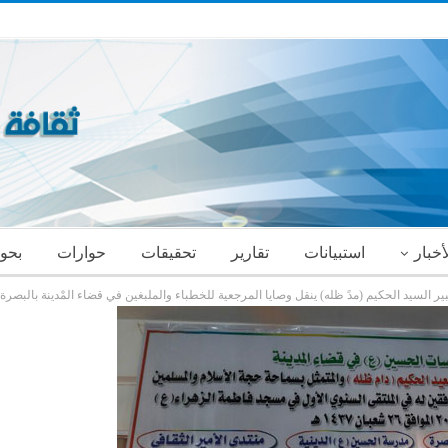
أخبار
استبيانات
تقارير
تحقيقات
حوارات
بحو
ر السيد الحكيم (مدً ظله) ينقل وصايا المرجعية للخطباء والملبغين في قضاء المْدينة بالبصرة