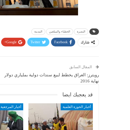
البصرة
الخطباء والمبلغين
المدينة
Google+
Twitter
Facebook
شارك
المقال السابق
رويترز: العراق يخطط لبيع سندات دولية بملياري دولار
نهاية 2016
قد يعجبك ايضا
أخبار الحوزة العلمية
أخبار المرجعية