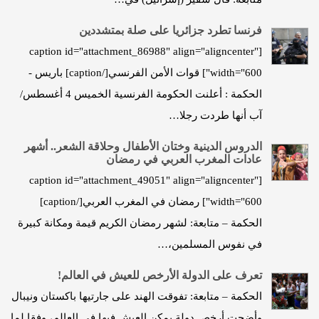
فرنسا تطرد جزائريا على صلة بمتشددين
[caption id="attachment_86988" align="aligncenter"
width="600"] قوات الأمن الفرنسي[/caption] باريس -
الحكمة : أعلنت الحكومة الفرنسية الخميس 4 أغسطس/
آب أنها طردت رجلا…
الدروس الدينية وختان الأطفال وحلاقة الشعر.. أشهر
عادات المغرب العربي في رمضان
[caption id="attachment_49051" align="aligncenter"
width="600"] رمضان في المغرب العربي[/caption]
الحكمة – متابعة: لشهر رمضان الكريم قيمة ومكانة كبيرة
في نفوس المسلمين،…
تعرف على الدولة الأرخص للعيش في العالم!
الحكمة – متابعة: تفوقت الهند على جارتيها باكستان ونيبال
وأضحت أرخص دولة يمكن العيش فيها في العالم، وفقا لما