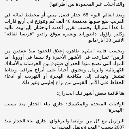
والتداخلات غير المحدودة بين أطرافها).
ويعد العالم اليوم 65 جدار فصل مبني أو مخطط لبنائه في
القريب يبلغ طولها مجتمعة 40 ألف كم وتتوزع في أربع قارات
ما عدا استراليا، بحسب تقرير أعدته الباحثتان إليزابيث فاليه
وكلير راؤول داندوراند ونشره موقع راديو “فرنسا ثقافة”
الاثنين 30 أيار/مايو.
وبحسب فاليه “نشهد ظاهرة إغلاق للحدود منذ عقدين من
الزمن” تسارعت في الأشهر الأخيرة ولا سيما في أوروبا. أما
المواد التي تصنع منها الجدران فتتنوع بين الخرسانة والأسلاك
الكهربائية والرمال وتحتوي أحياناً على أبراج مراقبة ونقاط
تفتيش وتهدف إلى مكافحة الهجرة أو التهريب أو ادعاء
الحفاظ على الأمن القومي من نزاع إقليمي وغير ذلك.
هنا قائمة ببعض أشهر تلك الجدران:
الولايات المتحدة والمكسيك: جاري بناء الجدار منذ بسبب
“الهجرة”.
البرازيل مع كل من بوليفيا والبرغواي: جاري بناء الجدار منذ
2007 بسبب “الهجرة ونقل المخدرات”.