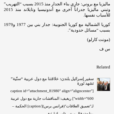
ماليزيا مع بروني: جاري بناء الجدار منذ 2015 بسبب “التهريب”
وتبني ماليزيا جدراناً آخرى مع أندونيسيا وتايلاند منذ 2015
للأسباب نفسها.
كوريا الشمالية مع كوريا الجنوبية: جدار بني بين 1977 و1979
بسبب “مسائل حدودية”.
(مونت كارلو)
س ف
Related
سفير إسرائيل بلندن: علاقتنا مع دول عربية “سنّية”
تشهد ثورة
[caption id="attachment_81980" align="aligncenter"
width="600"] ريغيف: المناقشات جارية مع دول عربية
لـ"تعميق العلاقات"(فرانس برس)[/caption] الحكمة –
متابعة: قال سفير (إسرائيل) في…