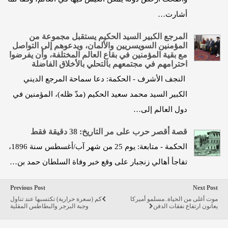
أشارت…
المرجع الكبير السيد الحكيم يستقبل مجموعة من
المؤمنين السويسريين والألمان، ويدعوهم إلى التواصل
مع بقية المؤمنين في بقاع العالم المختلفة، وأن يفرضوا
احترامهم في مجتمعهم بالتحلي بالأخلاق الفاضلة
النجف الأشرف - الحكمة: دعا سماحة المرجع الديني
الكبير السيد محمد سعيد الحكيم (مدّ ظله)، المؤمنين في
دول العالم إلى…
قصة أقصر حرب على مر التاريخ: 38 دقيقة فقط
الحكمة - متابعة: يوم 25 من شهر آب/أغسطس سنة 1896،
تفاجأ أهالي زنجبار على وقع خبر وفاة السلطان حمد بن…
Previous Post
Next Post
موت أغلى من الحياة..مسلمو أميركا
كم (سعرة حرارية) تكتسبها عند تناول
يعانون ارتفاع نفقات الدفن
وجبة البرجر والبطاطس المقلية