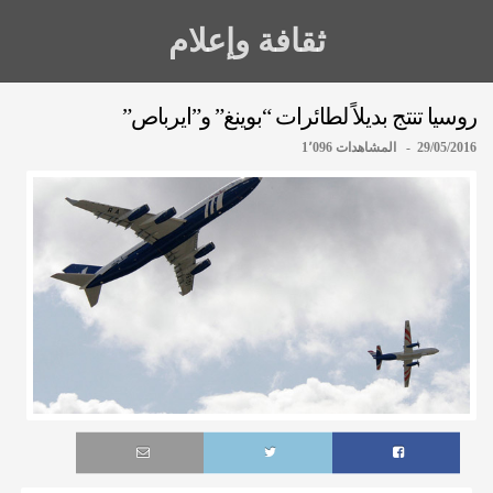
ثقافة وإعلام
روسيا تنتج بديلاً لطائرات “بوينغ” و”ايرباص”
29/05/2016 - المشاهدات 1٬096