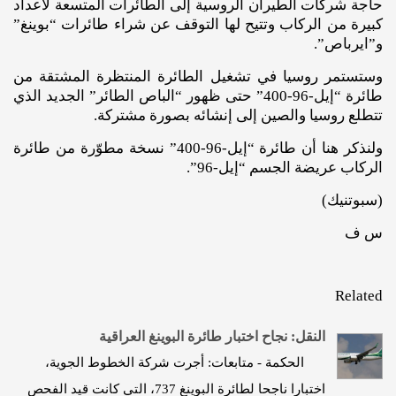
حاجة شركات الطيران الروسية إلى الطائرات المتسعة لأعداد
كبيرة من الركاب وتتيح لها التوقف عن شراء طائرات “بوينغ”
و”ايرباص”.
وستستمر روسيا في تشغيل الطائرة المنتظرة المشتقة من
طائرة “إيل-96-400” حتى ظهور “الباص الطائر” الجديد الذي
تتطلع روسيا والصين إلى إنشائه بصورة مشتركة.
ولنذكر هنا أن طائرة “إيل-96-400” نسخة مطوّرة من طائرة
الركاب عريضة الجسم “إيل-96”.
(سبوتنيك)
س ف
Related
النقل: نجاح اختبار طائرة البوينغ العراقية
الحكمة - متابعات: أجرت شركة الخطوط الجوية،
اختبارا ناجحا لطائرة البوينغ 737، التي كانت قيد الفحص