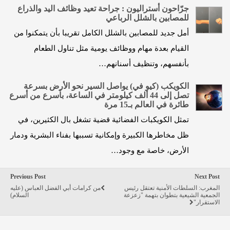
جرّاحون أستراليون : جراحة تعيد وظائف اليد والذراع
للمصابين بالشلل الرباعي
أمل جديد للمصابين بالشلل الكامل تقريبا بأن يتمكنوا من
القيام بعدة مهام ووظائف يومية مثل تناول الطعام
بأنفسهم، وتنظيف أسنانهم…
الكويكب (كيو في) يواصل السير نحو الأرض بسرعة
تصل إلى 44 ألف كيلومتر في الساعة، بأسرع من أسرع
طائرة في العالم بـ15 مرة
تمثل الكويكبات الفضائية قضية تشغل بال الكثيرين، في
ظل مخاطرها الكبيرة وإمكانية تسببها بفناء البشرية ودمار
الأرض، خاصة مع وجود…
Previous Post
Next Post
المغرب: السلطات الأمنية تعتقل رئيس
من كرامات أبي الفضل العباس (عليه
الجمعية الشيعية بتطوان بتهمة "زعزعة
السلام)
الاستقرار"