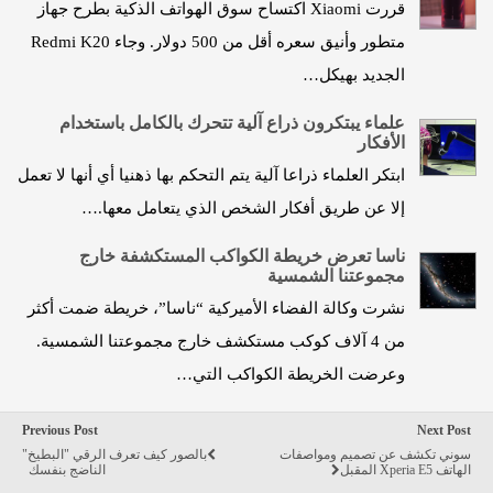
قررت Xiаomi اكتساح سوق الهواتف الذكية بطرح جهاز
متطور وأنيق سعره أقل من 500 دولار. وجاء Redmi K20
الجديد بهيكل…
علماء يبتكرون ذراع آلية تتحرك بالكامل باستخدام
الأفكار
ابتكر العلماء ذراعا آلية يتم التحكم بها ذهنيا أي أنها لا تعمل
إلا عن طريق أفكار الشخص الذي يتعامل معها.…
ناسا تعرض خريطة الكواكب المستكشفة خارج
مجموعتنا الشمسية
نشرت وكالة الفضاء الأميركية “ناسا”، خريطة ضمت أكثر
من 4 آلاف كوكب مستكشف خارج مجموعتنا الشمسية.
وعرضت الخريطة الكواكب التي…
Previous Post
Next Post
سوني تكشف عن تصميم ومواصفات
بالصور كيف تعرف الرقي "البطيخ"
الهاتف Xperia E5 المقبل
الناضج بنفسك