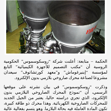
الحكمة – متابعة: أعلنت شركة “روسكوسموس” الحكومية
الروسية أن “مكتب التصميم للأجهزة الكيميائية” التابع
لمؤسسة “إينيرغوماش” و”معهد كورتشاتوف” سيعدان
مشروعا لصناعة محرك صاروخي بلازمي بدون الإلكترود.
وذكرت “روسكوسموس” في بيان نشرته على موقعها
الرسمي، أن “نموذج المحرك الصاروخي البلازمي بدون
الإلكترود، الذي تجري دراسته حاليا، يعتبر من الجيل الجديد
للمحركات الصاروخية الكهربائية. وهذا محرك ذو طاقة كبيرة،
تكون المادة العاملة فيه بحالة البلازما. وهو يتسم بفعالية عالية