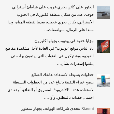
العثور على كائن بحري غريب على شاطئ أسترالي
فوجئ عدد من سكان منطقة فكتوريا، في الجنوب
الأسترالي، بكائن بحري عجيب، بعدما لفظته المياه، وبدا
ممدا على الرمال، بمواصفات…
مزايا خفية في يوتيوب يجهلها كثيرون
تاد الناس موقع "يوتيوب" في العادة لأجل مشاهدة مقاطع
الفيديو، ويشتركون في القنوات التي يهتمون بها، حتى
يتلقوا إشعارات بشأن…
خطوات بسيطة لاستعادة هاتفك الضائع
ينصح خبراء التقنية باتباع عدد من الخطوات البسيطة
لاستعادة هاتف "الأندرويد" المسروق أو الضائع، أو تفادي
احتمال فقدانه بالمطلق. وأول…
Xiаomi تتحدى شركات الهواتف بجهاز متطور