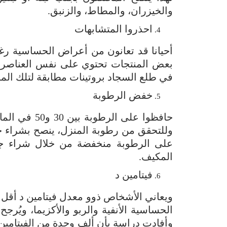
والخيزران، والمطاط، والزنبق.
احذروا المتشابهات
أحيانا قد تعانون من أعراض الحساسية رغ
بعض المنتجات تحتوي على نفس العناصر ال
في طلع السجاد بروتينات مطابقة لتلك الم
خفض الرطوبة
حافظوا على ال
وللتحقق من رطوبة المنزل، ينصح بشراء ج
على الرطوبة منخفضة من خلال شراء جها
المكيف.
فيتامين د
الحساسية الأنفية والربو والأكزيما، ويُرجح