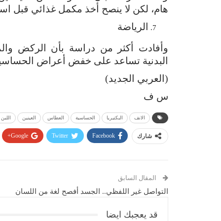
هام، لكن لا ينصح أخذ مكمل غذائي قبل اس
الرياضة
وأفادت أكثر من دراسة بأن الركض وال
البدنية تساعد على خفض أعراض الحساسية،
(العربي الجديد)
س ف
الانف
البكتيريا
الحساسية
العطاس
العينين
اللبن 
Google+
Twitter
Facebook
شارك
المقال السابق
التواصل غير اللفظي.. الجسد أفصح لغة من اللسان
قد يعجبك ايضا