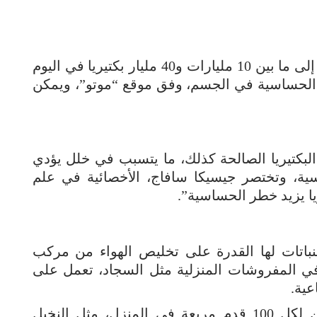
قد تبدو المعلومة غريبة لكن الجسم يحتاج إلى ما بين 10 مليارات و40 مليار بكتيريا في اليوم
دات فعل الحساسية في الجسم، وفق موقع “موتو”، ويمكن
البكتيريا الصالحة كذلك، ما يتسبب في خلل يؤدي
ية، وتختصر جيسيكا سافاج، الأخصائية في علم
ريا يزيد خطر الحساسية”.
باتات لها القدرة على تخليص الهواء من مركب
في المفروشات المنزلية مثل السجاد، تعمل على
عية.
لهذا ينصح المختصون بجلب نبتة أو نبتتين لكل 100 قدم مربعة في المنزل، مثل النخيل