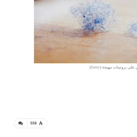
ى بروتينات مهيجة (Getty)
558