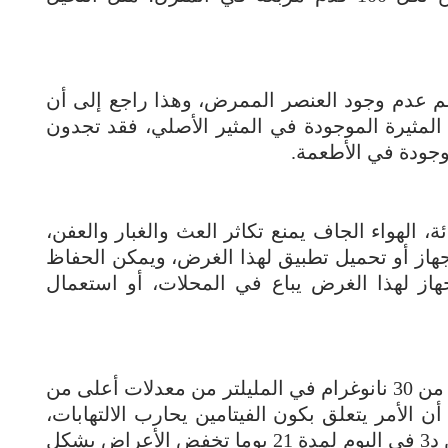
م عدم وجود العنصر الممرض، وهذا راجع إلى أن
مثيرة الموجودة في المثير الأصلي، فقد تجدون
وجودة في الأطعمة.
رطوبة بين 30 و50 في المائة، الهواء الجاف يمنع تكاثر العث والغبار والعفن،
هاز أو تحميل تطبيق لهذا الغرض، ويمكن الحفاظ
ز لهذا الغرض يباع في المحلات، أو استعمال
ويعاني الأشخاص ذوو معدل فيتامين د أقل من 30 نانوغرام في المليلتر من معدلات أعلى من
 أن الأمر يتعلق بكون الفيتامين يحارب الالتهابات،
وأفادت دراسة بأن ألف وحدة من الفيتامين د3 في اليوم لمدة 21 يوما تخفض الأعراض بشكل