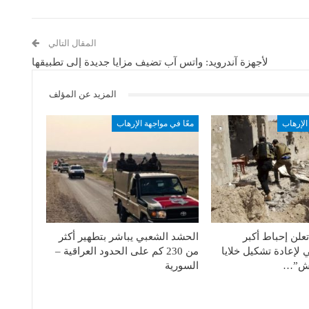
المقال التالي
لأجهزة آندرويد: واتس آب تضيف مزايا جديدة إلى تطبيقها
المزيد عن المؤلف
الإرهاب
معًا في مواجهة الإرهاب
علن إحباط أﻛﺒﺮ
الحشد الشعبي يباشر بتطهير أكثر
لإعادة تشكيل خلايا
من 230 كم على الحدود العراقية –
عش”…
السورية