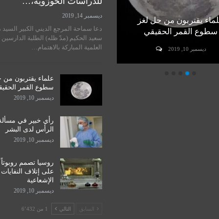
للدراسات الحوزوية،…
ديسمبر 14, 2019
ماء يقتربون من حل لغز
رأي خبير في مسألة زراعة
دعا سماحة المرجع الديني الكبير السيد 
سطوع القمر الحقيقي
الرأس لدى البشر
سعيد الحكيم (مدّ ظله) الطلبة الدارسين 
العلمية المباركة بالاهتمام…
ديسمبر 10, 2019
ديسمبر 10, 2019
علماء يقتربون من 
سطوع القمر الحقي
ديسمبر 10, 2019
رأي خبير في مسألة
الرأس لدى البشر
ديسمبر 10, 2019
روسيا تصمم روبوتاً
على إتلاف النفايات
الإشعاعية
ديسمبر 10, 2019
السابق
التالي
1 من 6٬432