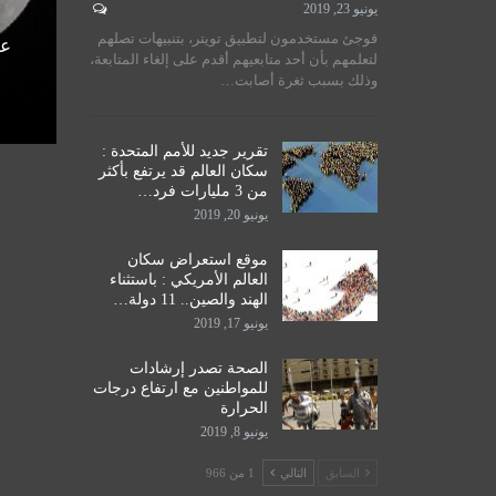
يونيو 23, 2019
لسيستاني
سماحة المرجع الكبير السيد
فوجئ مستخدمون لتطبيق تويتر، بتنبيهات تصلهم
الأمم
الحكيم يستقبل طلبة مدرسة نور
عل
لتعلمهم بأن أحد متابعيهم أقدم على إلغاء المتابعة،
اق
الحكمة للدراسات الحوزوية،…
وذلك بسبب ثغرة أصابت…
ديسمبر 14, 2019
تقرير جديد للأمم المتحدة :
سكان العالم قد يرتفع بأكثر
من 3 مليارات فرد…
يونيو 20, 2019
موقع استعراض سكان
العالم الأمريكي : باستثناء
الهند والصين.. 11 دولة…
يونيو 17, 2019
الصحة تصدر إرشادات
للمواطنين مع ارتفاع درجات
الحرارة
يونيو 8, 2019
السابق
التالي
1 من 966