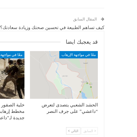
المقال السابق
كيف تساهم الطبيعة في تحسين صحتك وزيادة سعادتك؟
قد يعجبك ايضا
معًا في مواجهة الإرهاب
معًا في مواجهة 
الحشد الشعبي يتصدى لتعرض
خلية الصقور ت
“داعشي” على جرف النصر
ﻣﺨﻄﻂ إرﻫﺎﺑﻲ 
جديدة لـ”دا
السابق
التالي