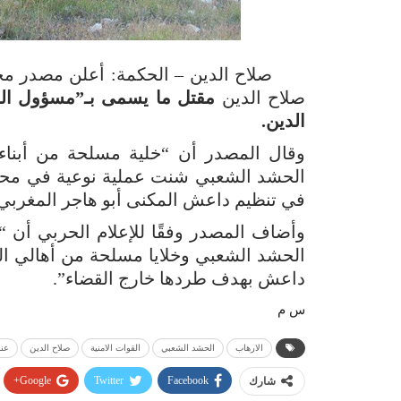
صلاح الدين – الحكمة: أعلن مصدر مخو
صلاح الدين
مقتل ما يسمى بـ”مسؤول ال
الدين.
وقال المصدر أن “خلية مسلحة من أبناء
الحشد الشعبي شنت عملية نوعية في محي
في تنظيم داعش المكنى أبو هاجر المغربي 
وأضاف المصدر وفقًا للإعلام الحربي أن “ه
الحشد الشعبي وخلايا مسلحة من أهالي ا
داعش بهدف طردها خارج القضاء”.
س م
الارهاب
الحشد الشعبي
القوات الامنية
صلاح الدين
عن
Google+
Twitter
Facebook
شارك