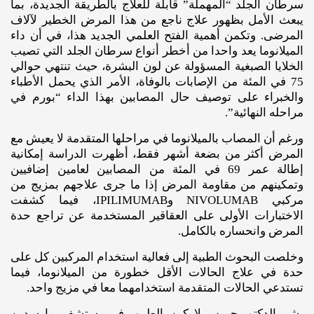
سرطان الجلد “المهملة” قابلة للعلاج بالطريقة الجديدة، بما
يبعث الأمل بظهور علاج ناجع من هذا المرض الخطير لآلاف
المرضى. وتكمن أهمية الفتح العلمي الجديد هذا، في أن داء
الميلانوما يعد واحدا من أخطر أنواع سرطان الجلد التي تصيب
الخلايا الصبغية المسؤولة عن لون البشرة، حيث تنتهي حوالي
75 في المئة من الإصابات بالوفاة، الأمر الذي يحمل الأطباء
والخبراء على توصيف حال المصابين بهذا الداء “بورم في
مراحله النهائية”.
ورغم أن المصاب بالميلانوما في مراحلها المتقدمة لا يعيش مع
المرض أكثر من بضعة أشهر فقط، أظهرت الدراسة إمكانية
إطالة عمر 69 في المئة من المصابين لعامين إضافيين
وتمكينهم من مقاومة المرض إذا ما جرى علاجهم بمزيج من
مركبي NIVOLUMAB وIPILIMUMAB، فيما كشفت
الاختبارات الأولى على العقاقير المستخدمة عن تراجع حدة
المرض وانحساره بالكامل.
وخلصت البحوث الطبية إلى فعالية استخدام المركبين كل على
حدة في علاج الحالات الأقل خطورة من الميلانوما، فيما
تستدعي الحالات المتقدمة استخدامهما معا في مزيج واحد.
يشير الدكتور جيمس لاركين، الطبيب في مستشفى مارسدين