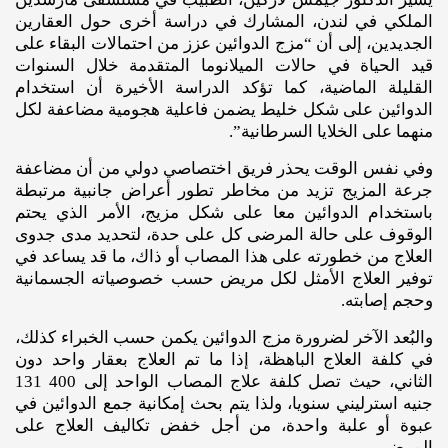
الملكي في لندن، المشارك في دراسة أخرى حول العقارين
الجديدين، إلى أن “مزج الدوائين عزز من احتمالات البقاء على
قيد الحياة في حالات الميلانوما المتقدمة خلال السنوات
القليلة الماضية، كما تؤكد الدراسة الأخيرة أن استخدام
الدوائين على شكل خليط يضمن فاعلية هجومية مضاعفة لكل
منهما على الخلايا السرطانية”.
وفي نفس الوقت يحذر فريق اختصاصي دولي من أن مضاعفة
جرعة المزيج تزيد من مخاطر تطور أعراض جانبية مرتبطة
باستخدام الدوائين معا على شكل مزيج، الأمر الذي يحتم
الوقوف على حالة المرضى كل على حدة، لتحديد مدى جدوى
العلاج من خطورته على هذا المصاب أو ذاك، ما قد يساعد في
توفير العلاج الأمثل لكل مريض حسب خصوصياته الجسمانية
وحجم إصابته.
والبُعد الآخر لضرورة مزج الدوائين يكمن حسب الخبراء كذلك،
في كلفة العلاج الباهظة، إذا ما تم العلاج بعقار واحد دون
الثاني، حيث تصل كلفة علاج المصاب الواحد إلى 400 131
جنيه استرليني سنويا، ولذا يتم بحث إمكانية جمع الدوائين في
عبوة أو علبة واحدة، من أجل خفض تكاليف العلاج على
المرضى.