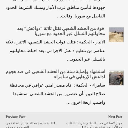
جهودها لتأمين مناطق غرب الأنبار ومسك الشريط الحدود
الفاصل مع سوريا. وقالت…
قوة من الحشد الشعبي تقتل ثلاثة “دواعش” بعد
محاولتهم التسلل عبر الحدود مع سوريا
الانبار - الحكمة : قتلت قوات الحشد الشعبي، الاثنين، ثلاثة
عناصر من تنظيم داعش الاجرامي، بعد احباط محاولتهم
بالتسلل عبر الحدود…
استشهاد وإصابة ستة من الحشد الشعبي في صد هجوم
لداعش الإرهابي في سامراء
سامراء - الحكمة : افاد مصدر امني عراقي في محافظة
صلاح الدين بأن عنصرين من الحشد الشعبي استشهدا
واصيب اربعة اخرون…
Previous Post
Next Post
جهاز لاسلكي جديد لتنظيم ضربات القلب
تقنية جديدة فعالة لإنتاج الطاقة من
هو الأول من نوعه في أمريكا
الفحم دون حرقه