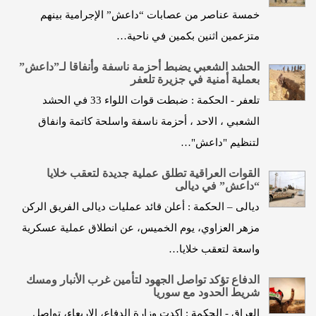
خمسة عناصر من عصابات “داعش” الإجرامية بينهم
متزعمين اثنين بكمين في ناحية…
الحشد الشعبي يضبط أحزمة ناسفة وأنفاقا لـ”داعش”
بعملية أمنية في جزيرة تلعفر
تلعفر - الحكمة : ضبطت قوات اللواء 33 في الحشد
الشعبي ، الاحد ، أحزمة ناسفة واسلحة كاتمة وانفاق
لتنظيم "داعش"…
القوات العراقية تطلق عملية جديدة لتعقب خلايا
“داعش” في ديالى
ديالى – الحكمة : أعلن قائد عمليات ديالى الفريق الركن
مزهر العزاوي، يوم الخميس، عن انطلاق عملية عسكرية
واسعة لتعقب خلايا…
الدفاع تؤكد تواصل الجهود لتأمين غرب الأنبار ومسك
شريط الحدود مع سوريا
العراق - الحكمة : اكدت وزارة الدفاع، الاربعاء، تواصل