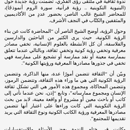
ندوة ثقافية في ملتقى رؤى الفكري، تضمنت رؤية جديدة حول
(البنيوية التكوينية .. رؤية قرآنية، سورة الروم أنموذجًا)،
للمحاضر الشيخ غالب الناصر، بحضور عددٍ من الأكاديميين
والمثقفين والكتّاب في النجف الأشرف.
وحول الرؤية، أوضح الشيخ الناصر أن “المحاضرة كانت عن بناء
الرؤية الكونية، حيث يرى الكثير من الباحثين والدارسين
والفلاسفة، أن كل الأنشطة بالعلوم الإنسانية، تخفي مصادر
معرفية وتخفي رؤية كونية وتخفي ثقافة، وبالتالي عندما تتعلق
بممارسة معينة أو نقد ممارسة أو تشجيع على ممارسة فهي
تخفي في جذورها مصادرها المعرفية ورؤيتها الكونية”.
وبيّن أن “الثقافة تتضمن أمورًا عدة، منها الذاكرة، وتتضمن
الرؤية الكونية التي هي ما وراء هذه الثقافة، وتتضمن الرموز،
وتتضمن المحاكاة، ومجموع هذه الأمور هي التي تشكل ثقافة
الإنسان ومجموع ممارساته”، وتابع “إذن، نحن عندما نأتي إلى
كاتب أو باحث معين أو مشروع أو واقعة معينة، لابد من بحث
الرؤية التكوينية التي كانت وراءها على اعتبار أنها تتضمن
مصادرها المعرفية ورؤية الكاتب الكونية ونوع الثقافة التي يريد
تقديمها للمجتمع”.
وكانت في ختام الندوة بعض الأسئلة والاستفسارات