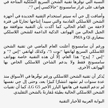
النسبة التي توفّرها تقنية الشحن السريع السّلكية المتاحة في
هواتف على غرار سامسونج “جالاكسي إس 7”.
وأضافت إل جي أنه سيتم استخدام التقنية الجديدة في أجهزة
الشحن اللاسلكي القادمة والتي سيبدأ إنتاجها تجاريًا في فترة
لاحقة من العام الحالي، كما أكدت بأن التقنية متوافقة مع
الجيل الحالي من الهواتف الذكية الداعمة للشحن اللاسلكي
بمعياري Qi و PMA.
ورغم أن سامسونج أعلنت العام الماضي عن تقنية الشحن
اللاسلكي السريع لهاتفها “نوت 5″، وكذلك لهاتفي “إس 7” و
“إس 7 إيدج” هذا العام، إلّا أن هذه التقنية خاصة بهواتف
سامسونج فقط ولا يدعم الشاحن اللاسلكي الخاص بها
الهواتف الأخرى.
يُذكر أن تقنية الشحن اللاسلكي ورغم توفّرها في الأسواق منذ
عدة سنوات لم تشهد انتشارًا كبيرًا بعد، وحتى إل جي نفسها
لم تدعم التقنية في هاتفها البارز الأخير LG G5، كما أن تقنيات
الشحن اللاسلكي الحالية بطيئة مُقارنةً بالشحن التقليدي.
البوابة العربية للأخبار التقنية