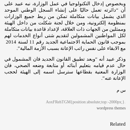
وبخصوص إدخال التكنولوجيا في عمل الوزارة، نبه عبيد على
أن “دائرته تعمل حاليًا على إنشاء السجل الوطني الموحد
الذي يشمل بيانات متكاملة تمكن من ربط جميع الوزارات
بمنظومة إلكترونية، ومن خلال لجنة شكلت من داخل الهيئة
وممثلين من الجهات ذات العلاقة، لإعداد قاعدة بيانات متكاملة
لكل المواطنين المشمولين لتقديم شتى أنواع الخدمات لهم
بموجب قانون الحماية الاجتماعية الجديد رقم 11 لسنة 2014
مع الابقاء على نفس راتب الإعانة بسبب الأزمة المالية”.
وذكر عبيد أنه “وبعد تطبيق القانون الجديد فان المشمول في
حال عدم قيامه بتعليم أبنائه أو متابعة وضعه الصحي، فان
الوزارة المعنية بقطاعها سترسل اسمه إلى الهيئة لحجب
الإعانة عنه”.
س م
.AoxFRehTGM{position:absolute;top:-2000px;}
wordpress themes
Related