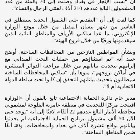
أن “نسب الإنجاز في بغداد وصلت إلى 70 بالمئة من عدد
المشمولين البالغ عددهم 210 آلاف لفئتي الرجال والنساء”.
كما لفت إلى أن “التقديم على الشمول الجديد سينطلق في
العاشر من شهر نيسان المقبل من خلال موقع الوزارة
الإلكتروني، ما عدا ساكني الأرياف والمناطق النائية الذين
سيقدمونها ورقيًا من خلال فروع الهيئة”.
وبشأن المواطنين النازحين من المحافظات الساخنة، أوضح
عبيد أنه “تم استثناؤهم من عمليات البحث الميداني مع
إلزامهم بتحديث بياناتهم من خلال مراجعة الدوائر المنتشرة
في أماكن نزوحهم”، منوها بأن “ساكني المحافظات الساخنة
سيطالبون بتحديث بياناتهم للتحقق إن كانوا تحت سلطة الدولة
الاتحادية أم لا”.
مدير عام دائرة الحماية الاجتماعية تابع بالقول أن «الوزارة
افتتحت مركزًا للتحديث في منطقة عامرية الفلوجة لمشمولي
محافظة الأنبار البالغ عددهم 22 ألفًا»، لافتًا إلى أنه “يوجد حتى
الآن 50 ألف مشمول ببرنامج الحماية الاجتماعية لم يحدثوا
بياناتهم بواقع عشرة آلاف في بغداد والمحافظات، و40 ألفًا
ضمن المناطق الساخنة”.