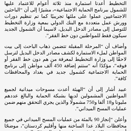
التخطيط أعدتا استمارة منذ ثلاثة أعوام للاعتماد عليها
للشمول ببرنامج الحماية الاجتماعية»، مشيرًا إلى أن “الباحثين
الاجتماعيين عملوا على ملئها تجريبيًا كما تم تنظيم دورات
وورش عمل متعددة مع البنك الدولي بمعية وزارة التخطيط
للتوصل إلى مصادر الدخل البديل، لاسيما أن الشمول الجديد
سيكون فقط للمواطنين دون خط الفقر”.
وأضاف أن “المرحلة المقبلة تتضمن ذهاب الباحث إلى بيت
المواطن لملء الاستمارة لكشف مصادر الدخل البديل لترسل
لاحقًا إلى وزارة التخطيط لمعرفة من هم دون خط الفقر أو
فوقه”، مؤكدًا أنه “ستتم إضافة 450 ألف مواطن إلى برنامج
الحماية الاجتماعية كشمول جديد في بغداد والمحافظات
كافة”.
عبيد أشار إلى أن “الهيئة أعدت مسوحات ميدانية لجميع
المواطنين المشمولين لديها بشبكة الحماية والبالغ عددهم
مليونا و18 ألفا و750 مشمولًا والذين يجري التحقق منهم ضمن
عمليات المسح الميداني”.
وأعلن “إنجاز 90 بالمئة من عمليات المسح الميداني في جميع
محافظات البلاد عدا الساخنة منها وأقليم كردستان”، موضحًا