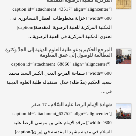
المرکزیة للعتبة الرضویة المقدسة
[caption id="attachment_43517" align="aligncenter"
width="600"] خزانة مخطوطات العطار النیسابوری فی
المکتبة المرکزیة للعتبة الرضویة المقدسة[/caption]
تحتوی المکتبة المركزیة فی العتبة الرضویة…
المرجع الحكيم يدعو طلبة العلوم الدينية إلى الجدِّ وكثرة
المطالعة للوصول إلى عمق المعلومة
[caption id="attachment_68860" align="aligncenter"
width="600"] سماحة المرجع الديني الكبير السيد محمد
سعيد الحكيم (مدّ ظله) خلال استقباله طلبة العلوم الدينية
في…
شهادة الإمام الرضا عليه السّلام.. 17 صفر
[caption id="attachment_63752" align="aligncenter"
width="600"] مرقد الإمام علي بن موسي الرضا عليه
السلام في مدينة مشهد المقدسة في إيران[/caption]