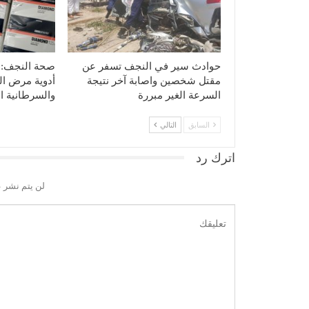
حوادث سير في النجف تسفر عن
مقتل شخصين واصابة آخر نتيجة
أدوية مرض ال
السرعة الغير مبررة
والسرطانية ا
السابق
التالي
اترك رد
لن يتم نشر ع