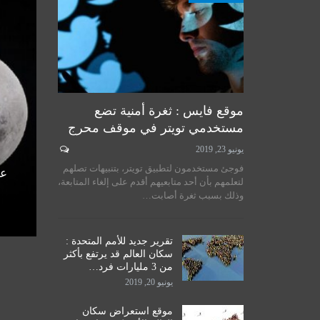
أخبار المرجعية
موقع فايس : ثغرة أمنية تضع
مستخدمي تويتر في موقف محرج
يونيو 23, 2019
لسيستاني
سماحة المرجع الكبير السيد
فوجئ مستخدمون لتطبيق تويتر، بتنبيهات تصلهم
الأمم
الحكيم يستقبل طلبة مدرسة نور
عل
لتعلمهم بأن أحد متابعيهم أقدم على إلغاء المتابعة،
اق
الحكمة للدراسات الحوزوية،…
وذلك بسبب ثغرة أصابت…
ديسمبر 14, 2019
تقرير جديد للأمم المتحدة :
سكان العالم قد يرتفع بأكثر
من 3 مليارات فرد…
يونيو 20, 2019
موقع استعراض سكان