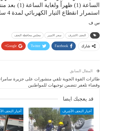
الساعة (1) ظه
استمرار انقطاع التيار الكهربائي لمدة 4 ساعات متواصلة تكون هناك ساعة واحدة استراحة.
س ف
النجف الاشرف
سعر الامبير
مجلس محافظة النجف
Google+
Twitter
Facebook
شارك
المقال السابق
طائرات القوة الجوية تلقي منشورات على جزيرة سامراء
وقضاء تلعفر تتضمن توجيهات للمواطنين
قد يعجبك ايضا
أخبار النجف الأشرف
أخبار النجف ال