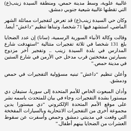
غالبية علوية، وسط مدينة حمص، ومنطقة السيدة زينب(ع)
التي تقطنها غالبية شيعية جنوبي دمشق.
وكان حي السيدة زينب(ع) قد تعرض لتفجيرات مماثلة الشهر
الماضي، استشهد فيها 71 شخصا، وتبناها تنظيم “داعش” أيضا.
وقالت وكالة الأنباء السورية الرسمية، (سانا) إن عدد الضحايا
بلغ 131 شخصا في ثلاثة تفجيرات متتالية “استهدفت شارع
المدارس في بلدة السيدة زينب .. وتفجير آخر مزدوج
بسيارتين مفخختين قرب مدخل حي الأرمن في شارع الستين
في مدينة حمص.”
وأعلن تنظيم “داعش” تبنيه مسؤولية التفجيرات في حمص
ودمشق.
وأدان المبعوث الخاص للأمم المتحدة إلى سوريا، ستيفان دي
ميستورا بشدة التفجيرات. وجاء في بيان للمتحدث باسمه نشر
على موقع الأمم المتحدة الإلكتروني “دي ميستورا يدين
مجموعة أخرى من التفجيرات الانتحارية وبالسيارات المفخخة
التي وقعت في مدينتي دمشق وحمص وأسفرت عن سقوط
العشرات من الضحايا بينهم أطفال.”