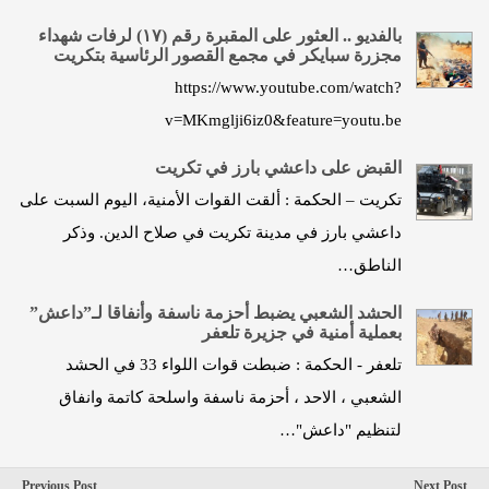
بالفديو .. العثور على المقبرة رقم (١٧) لرفات شهداء
مجزرة سبايكر في مجمع القصور الرئاسية بتكريت
https://www.youtube.com/watch?
v=MKmglji6iz0&feature=youtu.be
القبض على داعشي بارز في تكريت
تكريت – الحكمة : ألقت القوات الأمنية، اليوم السبت على
داعشي بارز في مدينة تكريت في صلاح الدين. وذكر
الناطق…
الحشد الشعبي يضبط أحزمة ناسفة وأنفاقا لـ”داعش”
بعملية أمنية في جزيرة تلعفر
تلعفر - الحكمة : ضبطت قوات اللواء 33 في الحشد
الشعبي ، الاحد ، أحزمة ناسفة واسلحة كاتمة وانفاق
لتنظيم "داعش"…
Previous Post
Next Post