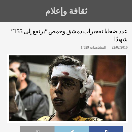
ثقافة وإعلام
عدد ضحايا تفجيرات دمشق وحمص “يرتفع إلى 155”
شهيدًا
22/02/2016 - المشاهدات 1٬029