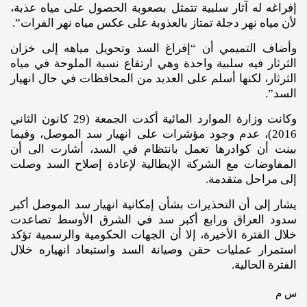
إفراغه له آثار سلبية تتمثل بصعوبة الحصول على مياه عذبة،
لأن مياه نهر دجلة تمتاز بالعذوبة على عكس مياه نهر الفرات”.
وأضاف التميمي أن “إفراغ السد وتحويل مياهه إلى خزان
الثرثار فيه سلبية واحدة وهي ارتفاع نسبة الملوحة في مياه
الثرثار، لكنها أسلم على العديد من المحافظات في حال انهيار
السد”.
وكانت وزارة الموارد المائية أكدت الجمعة (29 كانون الثاني
2016)، عدم وجود مؤشرات على انهيار سد الموصل، وفيما
بينت أن كوادرها تعمل بانتظام في السد، أشارت الى أن
المفاوضات مع الشركة الإيطالية لإعادة إصلاح السد وصلت
إلى مراحل متقدمة.
يشار إلى أن التحذيرات بشأن إمكانية انهيار سد الموصل أكبر
سدود العراق ورابع أكبر سد في الشرق الأوسط تصاعدت
خلال الفترة الأخيرة، إلا أن الجهات الحكومية والرسمية تؤكد
استمرار عمليات حقن وصيانة السد واستبعاد انهياره خلال
الفترة الحالية.
س م