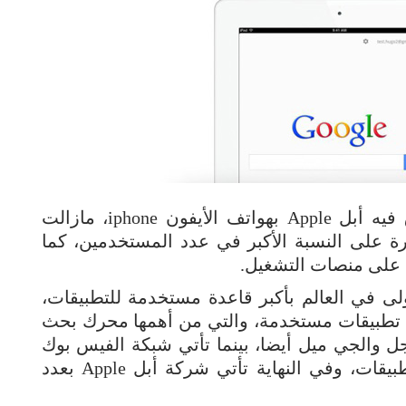
الحكمة – متابعة: في الوقت الذي تتفوق فيه أبل Apple بهواتف الأيفون iphone، مازالت
Googl هي المسيطرة على النسبة الأكبر في عدد المستخدمين، كما
 على منصات التشغيل.
لمسيطرة الأولى في العالم بأكبر قاعدة مستخدمة للتطبيقات،
حيث تمتلك شركة جوجل Google أشهر 10 تطبيقات مستخدمة، والتي من أهمها محرك بحث
 والجي ميل أيضا، بينما تأتي شبكة الفيس بوك
Facebook في المركز الثاني بعدد ثلاثة تطبيقات، وفي النهاية تأتي شركة أبل Apple بعدد