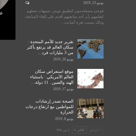
يونيو 23, 2019
لسيستاني
سماحة المرجع الكبير السيد
فوجئ مستخدمون لتطبيق تويتر، بتنبيهات تصلهم
الأمم
الحكيم يستقبل طلبة مدرسة نور
عل
لتعلمهم بأن أحد متابعيهم أقدم على إلغاء المتابعة،
اق
الحكمة للدراسات الحوزوية،…
وذلك بسبب ثغرة أصابت…
ديسمبر 14, 2019
تقرير جديد للأمم المتحدة :
سكان العالم قد يرتفع بأكثر
من 3 مليارات فرد…
يونيو 20, 2019
موقع استعراض سكان
العالم الأمريكي : باستثناء
الهند والصين.. 11 دولة…
يونيو 17, 2019
الصحة تصدر إرشادات
للمواطنين مع ارتفاع درجات
الحرارة
يونيو 8, 2019
السابق
التالي
1 من 966