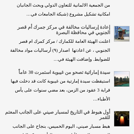
من الجمعية الالمانية للتعاون الدولي وبحث الجانبان
امكانية تشكيل مشروع (شبكة الجامعات في…
إعادة إرساليات مخالفة في مركز جمرك أم قصر
الجنوبي في محافظة البصرة
اعلنت الهيئة العامة للكمارك / مركز كمرك ام قصر
الجنوبي ، عن اعادتها اصدار (٩) أرساليات مواد مخالفة
للضوابط. وإضافت الهيئة في…
سيدة إماراتية تصحو من غيبوبة استمرت 30 عاماً
استيقظت سيدة إمارتية من غيبوبة كانت قد دخلت فيها
قرابة 3 عقود من الزمن، بعد مضي سنوات على يأس
الأطباء…
أول هبوط في التاريخ لمسبار صيني على الجانب المعتم
للقمر
هبط مسبار صيني، اليوم الخميس، بنجاح على الجانب