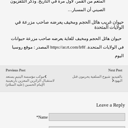
المتعم من القمر، لأول مرة في التأريخ. وذكر التلفزيون
الصيني أن المسبار…
حيوان غريب هائل الحجم ومخيف يعرضه صاحب مزرعة في
الولايات المتحدة
حيوان هائل الحجم ومخيف للغاية يعرضه صاحب مزرعة حيوانات
في الولايات المتحدة. https://ar.rt.com/lr8f المصدر : موقع روسيا
اليوم
Previous Post
Next Post
بالفيديو: شيوخ السلفية يحرمون قتل
موكب مؤسسة اليتيم يستعد
اليهود
لاستقبال الزائرين المعزين بأربعينية
الإمام الحسين (عليه السلام)
Leave a Reply
Name*