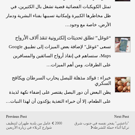
تمثل الكويكبات الفضائية قضية تشغل بال الكثيرين، في
ظل مخاطرها الكبيرة وإمكانية تسببها بفناء البشرية ودمار
الأرض، خاصة مع وجود…
“غوغل” تطلق تحديثات إلكترونية تنقذ آلاف الأرواح
تسعى "غوغل" لإضافة بعض الميزات إلى تطبيق Google
Maps، ستساهم في إنقاذ أرواح السائقين والمسافرين
على الطرقات. ومن أهم الميزات…
خبراء : فوائد مذهلة للبصل يحارب السرطان ويكافح
السكري
يظن البعض أن دور البصل يقتصر على إضفاء نكهة لذيذة
على الطعام، إلا أن خبراء التغذية يؤكدون أن لهذا النبات…
Previous Post
Next Post
"داعشي" يفجر نفسه في جنوب شرق
2000 عامل من بلدية طهران لتنظيف
تركيا أثناء حملة للشرطة
شوارع كربلاء في زيارة الأربعين