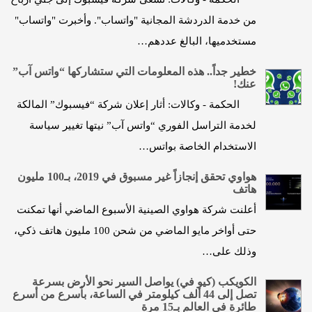
من خدمة الدردشة المجانية "واتساب". وأخبرت "واتساب"
مستخدميها، البالغ عددهم…
خطير جداً.. هذه المعلومات التي ستشاركها “واتس آب”
عنك!
الحكمة - وكالات: أثار إعلان شركة “فيسبوك” المالكة
لخدمة التراسل الفوري “واتس آب” نيتها تغيير سياسة
الاستخدام الخاصة بواتس…
هواوي تحقق إنجازاً غير مسبوق في 2019، بـ100 مليون
هاتف
أعلنت شركة هواوي الصينية الأسبوع الماضي أنها تمكنت
حتى أواخر مايو الماضي من شحن 100 مليون هاتف ذكي،
وذلك على…
الكويكب (كيو في) يواصل السير نحو الأرض بسرعة
تصل إلى 44 ألف كيلومتر في الساعة، بأسرع من أسرع
طائرة في العالم بـ15 مرة