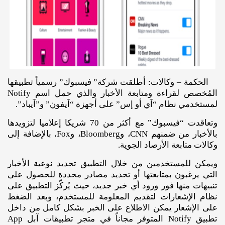
الحكمة – وكالات: أطلقت شركة” فيسبوك” رسمياً تطبيقها
المُخصص لقراءة ومتابعة الأخبار والذي حمل اسم Notify
لمستخدمي نظام “آي أو إس” على أجهزة “آيفون” و”آيباد”.
وتعاقدت “فيسبوك” مع أكثر من 70 شريكا إعلاميا لتزويدها
بالأخبار من ضمنهم CNN، وBloomberg، وFox، بالإضافة إلى
وكالات متابعة الأرصاد الجوية.
ويمكن للمستخدمين من خلال التطبيق تحديد نوعية الأخبار
التي يرغبون بمتابعتها أو تحديد مصادر محددة للحصول على
تنبيهات منها فور ورود أي خبر جديد، حيث يُركّز التطبيق على
نظام الإشعارات لتقديم المعلومة للمستخدم، وبعد الضغط
على الإشعار يمكن الاطلاع على الخبر بشكل كامل من داخل
تطبيق Notify المتوفر مجاناً في متجر تطبيقات آبل App