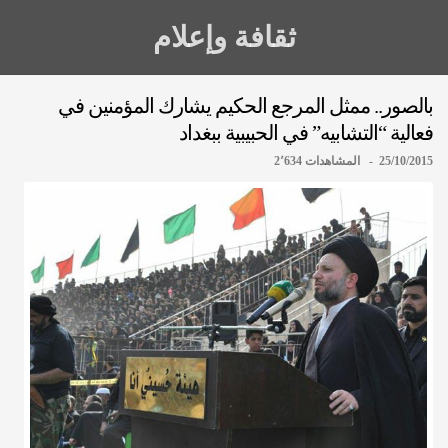
ثقافة وإعلام
بالصور.. ممثل المرجع الحكيم يشارك المؤمنين في
فعالية “التشابيه” في الحبيبية ببغداد
25/10/2015 - المشاهدات 2٬634