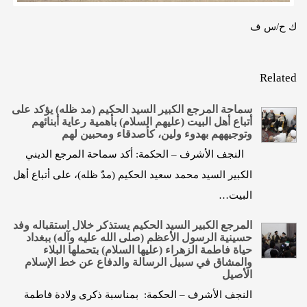
ك ح/س ف
Related
سماحة المرجع الكبير السيد الحكيم (مد ظله) يؤكد على
أتباع أهل البيت (عليهم السلام) بأهمية رعاية أبنائهم
وتوجيههم بهدوء ولين، كأصدقاء ومحبين لهم
النجف الأشرف – الحكمة: أكد سماحة المرجع الديني
الكبير السيد محمد سعيد الحكيم (مدّ ظله)، على أتباع أهل
البيت…
المرجع الكبير السيد الحكيم يستذكر خلال استقباله وفد
حسينية الرسول الأعظم (صلى الله عليه وآله) ببغداد
حياة فاطمة الزهراء (عليها السلام) بتحملها البلاء
والمشاق في سبيل الرسالة والدفاع عن خط الإسلام
الأصيل
النجف الأشرف – الحكمة: بمناسبة ذكرى ولادة فاطمة