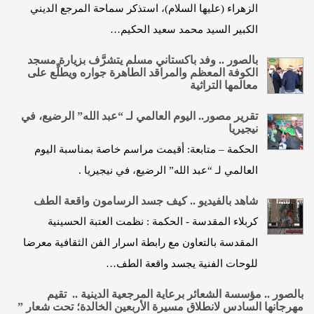
الزهراء (عليها السلام)، استذكر سماحة المرجع الديني
الكبير السيد محمد سعيد الحكيم…
بالصور .. وفد باكستاني مسلم يتشرَّف بزيارة مسجد
الكوفة المعظم والمراقد الطاهرة جواره ويطلِّع على
معالمها التراثية
تقرير مصور.. اليوم العالمي لـ “عبد الله” الرضيع، في
نيجيريا
الحكمة – متابعة: أقيمت مراسم خاصة بمناسبة اليوم
العالمي لـ “عبد الله” الرضيع، في نيجيريا .
شاهد بالفيديو .. كيف جسد الرسامون واقعة الطف
كربلاء المقدسة - الحكمة : نظمت العتبة الحسينية
المقدسة بالتعاون مع رابطة اسرار الفن الثقافية معرضا
للوحات الفنية يجسد واقعة الطف…
بالصور .. مؤسسة الشعائر برعاية المرجعية الدينية .. تقيم
مهرجانها السادس لانطلاق مسيرة الأربعين الخالدة؛ تحت شعار ”