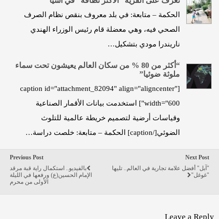
تعرف على القرية “الأكثر نظافة” في آسيا
الحكمة – متابعة: في بلد معروف بنقص نظام الصرف
الصحي فيه، وهي معضلة قام رئيس الوزراء الهندي
ناريندرا مودي بتشكيل…
“أكثر من 80 % من سكان العالم يعيشون تحت سماء
ملوثة ضوئيا”
[caption id="attachment_82094" align="aligncenter"
width="600"] استخدمت بيانات الأقمار الصناعية
وقياسات أرضية لتصميم خريطة عالمية للتلوث
الضوئي[/caption] الحكمة – متابعة: خلصت دراسة…
Previous Post
Next Post
"آبل" أفضل علامة تجارية في العالم.. تليها
بالفيديو.. استكمال راية قبة مرقد
"غوغل"
الإمام الحسين(ع) ورفعها في الليلة
الأولى من محرم
Leave a Reply