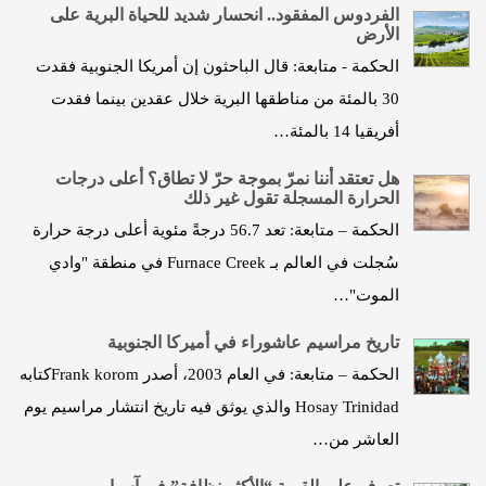
الفردوس المفقود.. انحسار شديد للحياة البرية على
الأرض
الحكمة - متابعة: قال الباحثون إن أمريكا الجنوبية فقدت
30 بالمئة من مناطقها البرية خلال عقدين بينما فقدت
أفريقيا 14 بالمئة…
هل تعتقد أننا نمرّ بموجة حرّ لا تطاق؟ أعلى درجات
الحرارة المسجلة تقول غير ذلك
الحكمة – متابعة: تعد 56.7 درجةً مئوية أعلى درجة حرارة
سُجلت في العالم بـ Furnace Creek في منطقة "وادي
الموت"…
تاريخ مراسيم عاشوراء في أميركا الجنوبية
الحكمة – متابعة: في العام 2003، أصدر Frank koromكتابه
Hosay Trinidad والذي يوثق فيه تاريخ انتشار مراسيم يوم
العاشر من…