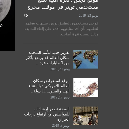
موقع فايس : ثغرة أمنية تضع
مستخدمي تويتر في موقف محرج
يونيو 23, 2019
لسيستاني
سماحة المرجع الكبير السيد
فوجئ مستخدمون لتطبيق تويتر، بتنبيهات تصلهم
الأمم
الحكيم يستقبل طلبة مدرسة نور
عل
لتعلمهم بأن أحد متابعيهم أقدم على إلغاء المتابعة،
اق
الحكمة للدراسات الحوزوية،…
وذلك بسبب ثغرة أصابت…
ديسمبر 14, 2019
تقرير جديد للأمم المتحدة :
سكان العالم قد يرتفع بأكثر
من 3 مليارات فرد…
يونيو 20, 2019
موقع استعراض سكان
العالم الأمريكي : باستثناء
الهند والصين.. 11 دولة…
يونيو 17, 2019
الصحة تصدر إرشادات
للمواطنين مع ارتفاع درجات
الحرارة
يونيو 8, 2019