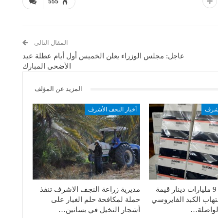
555
المقال التالي
عاجل: مجلس الوزراء يعلن الخميس أول أيام عطلة عيد
الأضحى المبارك
المزيد عن المؤلف
أشرف
أخبار النجف الأشرف
صحة النجف: 9 مليارات دينار قيمة
مديرية زراعة النجف الاشرف تنفذ
تهاب الكبد الفايروسي
حملة لمكافحة حلم الغبار على
لواصلة…
أشجار النخيل في بساتين…