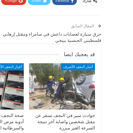
Google+
Twitter
Facebook
شارك
المقال السابق
حرق سيارة لعصابات داعش في سامراء ومقتل إرهابي
فلسطيني الجنسية ببيجي
قد يعجبك ايضا
أخبار النجف الأشرف
أخبار النجف ال
حوادث سير في النجف تسفر عن
مقتل شخصين واصابة آخر نتيجة
أدوية مرض ال
السرعة الغير مبررة
والسرطانية ا