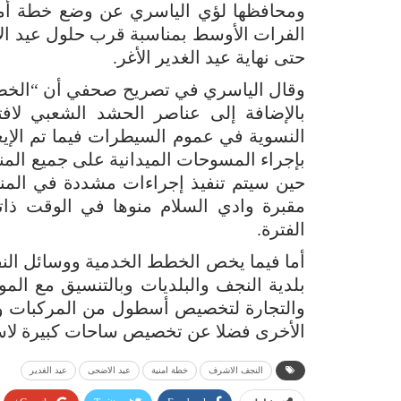
ومحافظها لؤي الياسري عن وضع خطة أمنية
الفرات الأوسط بمناسبة قرب حلول عيد الأض
حتى نهاية عيد الغدير الأغر.
بالإضافة إلى عناصر الحشد الشعبي لافتا
النسوية في عموم السيطرات فيما تم الإيع
بإجراء المسوحات الميدانية على جميع المن
حين سيتم تنفيذ إجراءات مشددة في المنا
مقبرة وادي السلام منوها في الوقت ذاته
الفترة.
أما فيما يخص الخطط الخدمية ووسائل النقل
بلدية النجف والبلديات وبالتنسيق مع المو
والتجارة لتخصيص أسطول من المركبات وال
الأخرى فضلا عن تخصيص ساحات كبيرة لاس
النجف الاشرف
خطة امنية
عيد الاضحى
عيد الغدير