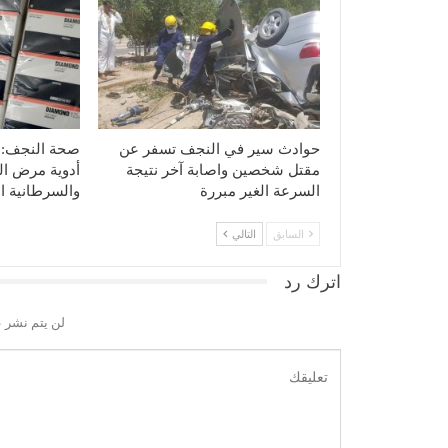
حوادث سير في النجف تسفر عن
مقتل شخصين واصابة آخر نتيجة
أدوية مرض ال
السرعة الغير مبررة
والسرطانية ا
السابق
التالي
اترك رد
لن يتم نشر ع