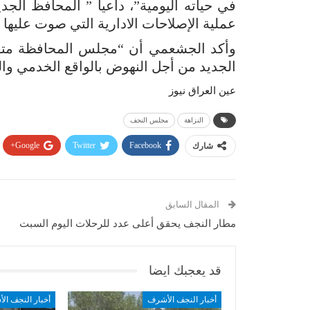
في حياته اليومية”، داعيا ” المحافظ ال
عملية الإصلاحات الادارية التي صوت عليها 
وأكد الجشعمي أن “مجلس المحافظة متفق
الجديد من أجل النهوض بالواقع الخدمي و
عين العراق نيوز
النزاهة
مجلس النجف
Google+
Twitter
Facebook
شارك
المقال السابق
مطار النجف يحقق أعلى عدد للرحلات اليوم السبت
قد يعجبك ايضا
أخبار النجف الأشرف
أخبار النجف ال