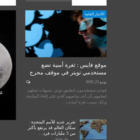
الأخبار العامة
المشارك
الأخبار العامة
أخبار المرجعية
موقع فايس : ثغرة أمنية تضع
مستخدمي تويتر في موقف محرج
يونيو 23, 2019
لسيستاني
سماحة المرجع الكبير السيد
فوجئ مستخدمون لتطبيق تويتر، بتنبيهات تصلهم
الأمم
الحكيم يستقبل طلبة مدرسة نور
عل
لتعلمهم بأن أحد متابعيهم أقدم على إلغاء المتابعة،
اق
الحكمة للدراسات الحوزوية،…
وذلك بسبب ثغرة أصابت…
ديسمبر 14, 2019
تقرير جديد للأمم المتحدة :
سكان العالم قد يرتفع بأكثر
من 3 مليارات فرد…